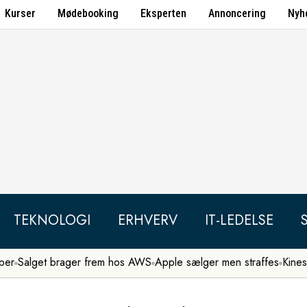
Kurser
Mødebooking
Eksperten
Annoncering
Nyh
TEKNOLOGI
ERHVERV
IT-LEDELSE
per
Salget brager frem hos AWS
Apple sælger men straffes
Kines