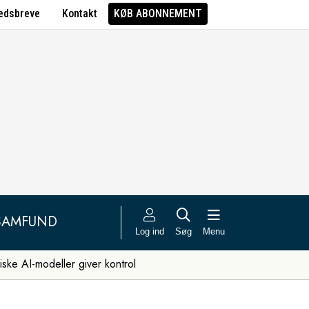
edsbreve
Kontakt
KØB ABONNEMENT
SAMFUND
Log ind
Søg
Menu
iske AI-modeller giver kontrol