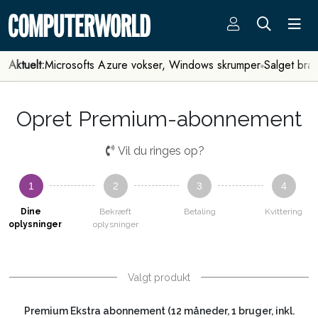
Aktuelt:
Microsofts Azure vokser, Windows skrumper
Salget bra
Opret Premium-abonnement
Vil du ringes op?
1
2
3
4
Dine
Bekræft
Betaling
Kvittering
oplysninger
oplysninger
Valgt produkt
Premium Ekstra abonnement (12 måneder, 1 bruger, inkl.