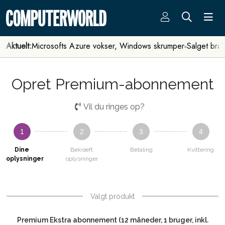
Aktuelt:
Microsofts Azure vokser, Windows skrumper
Salget bra
Opret Premium-abonnement
Vil du ringes op?
1
2
3
4
Dine
Bekræft
Betaling
Kvittering
oplysninger
oplysninger
Valgt produkt
Premium Ekstra abonnement (12 måneder, 1 bruger, inkl.