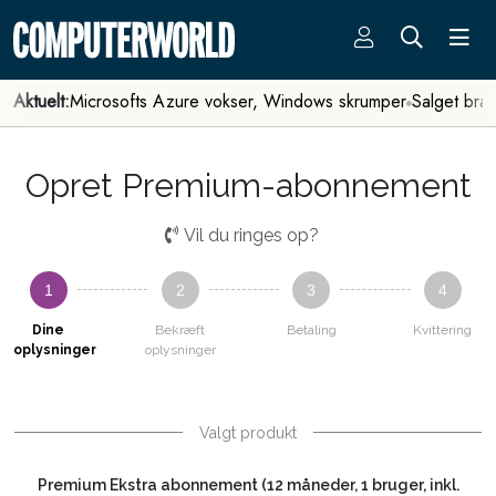
Aktuelt:
Microsofts Azure vokser, Windows skrumper
Salget bra
Opret Premium-abonnement
Vil du ringes op?
1
2
3
4
Dine
Bekræft
Betaling
Kvittering
oplysninger
oplysninger
Valgt produkt
Premium Ekstra abonnement (12 måneder, 1 bruger, inkl.