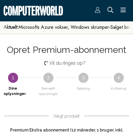
Aktuelt:
Microsofts Azure vokser, Windows skrumper
Salget bra
Opret Premium-abonnement
Vil du ringes op?
1
2
3
4
Dine
Bekræft
Betaling
Kvittering
oplysninger
oplysninger
Valgt produkt
Premium Ekstra abonnement (12 måneder, 1 bruger, inkl.