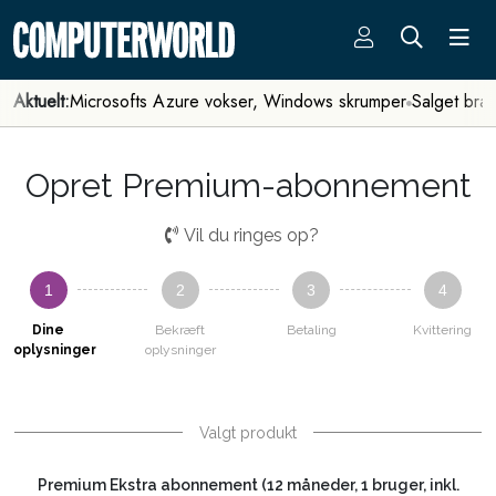
Aktuelt:
Microsofts Azure vokser, Windows skrumper
Salget bra
Opret Premium-abonnement
Vil du ringes op?
1
2
3
4
Dine
Bekræft
Betaling
Kvittering
oplysninger
oplysninger
Valgt produkt
Premium Ekstra abonnement (12 måneder, 1 bruger, inkl.