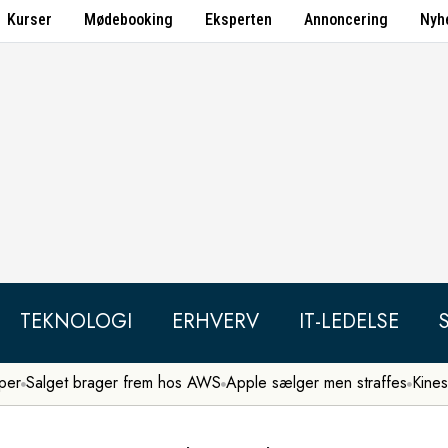
Kurser
Mødebooking
Eksperten
Annoncering
Nyh
TEKNOLOGI
ERHVERV
IT-LEDELSE
per
Salget brager frem hos AWS
Apple sælger men straffes
Kines