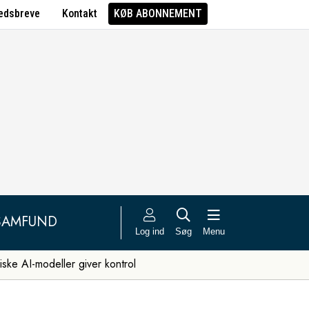
edsbreve
Kontakt
KØB ABONNEMENT
SAMFUND
Log ind
Søg
Menu
iske AI-modeller giver kontrol