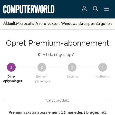
Aktuelt:
Microsofts Azure vokser, Windows skrumper
Salget bra
Opret Premium-abonnement
Vil du ringes op?
1
2
3
4
Dine
Bekræft
Betaling
Kvittering
oplysninger
oplysninger
Valgt produkt
Premium Ekstra abonnement (12 måneder, 1 bruger, inkl.