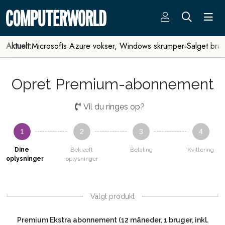
Aktuelt:
Microsofts Azure vokser, Windows skrumper
Salget bra
Opret Premium-abonnement
Vil du ringes op?
1
2
3
4
Dine
Bekræft
Betaling
Kvittering
oplysninger
oplysninger
Valgt produkt
Premium Ekstra abonnement (12 måneder, 1 bruger, inkl.