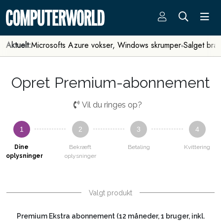
Aktuelt:
Microsofts Azure vokser, Windows skrumper
Salget bra
Opret Premium-abonnement
Vil du ringes op?
1
2
3
4
Dine
Bekræft
Betaling
Kvittering
oplysninger
oplysninger
Valgt produkt
Premium Ekstra abonnement (12 måneder, 1 bruger, inkl.