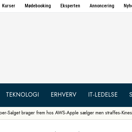
Kurser
Mødebooking
Eksperten
Annoncering
Nyh
TEKNOLOGI
ERHVERV
IT-LEDELSE
per
Salget brager frem hos AWS
Apple sælger men straffes
Kines