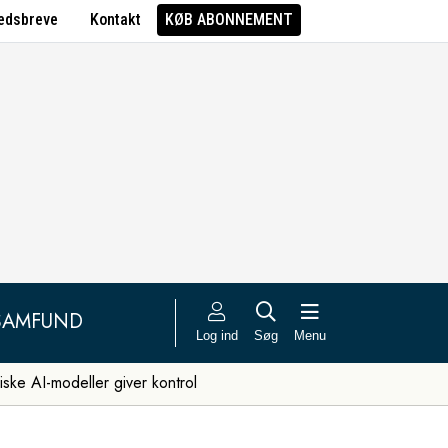
edsbreve
Kontakt
KØB ABONNEMENT
SAMFUND
Log ind
Søg
Menu
iske AI-modeller giver kontrol