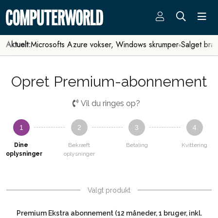
Aktuelt:
Microsofts Azure vokser, Windows skrumper
Salget bra
Opret Premium-abonnement
Vil du ringes op?
1
2
3
4
Dine
Bekræft
Betaling
Kvittering
oplysninger
oplysninger
Valgt produkt
Premium Ekstra abonnement (12 måneder, 1 bruger, inkl.