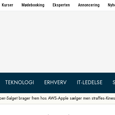
Kurser
Mødebooking
Eksperten
Annoncering
Nyh
TEKNOLOGI
ERHVERV
IT-LEDELSE
per
Salget brager frem hos AWS
Apple sælger men straffes
Kines