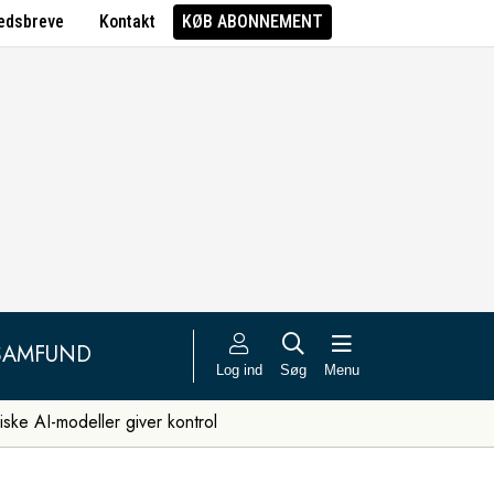
edsbreve
Kontakt
KØB ABONNEMENT
SAMFUND
Log ind
Søg
Menu
iske AI-modeller giver kontrol