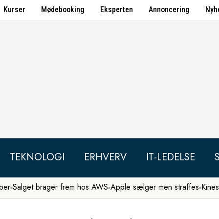
Kurser
Mødebooking
Eksperten
Annoncering
Nyh
TEKNOLOGI
ERHVERV
IT-LEDELSE
per
Salget brager frem hos AWS
Apple sælger men straffes
Kines