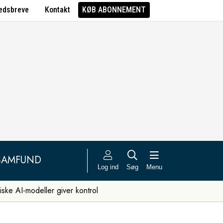
edsbreve
Kontakt
KØB ABONNEMENT
SAMFUND
Log ind
Søg
Menu
iske AI-modeller giver kontrol