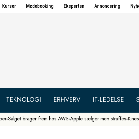
Kurser
Mødebooking
Eksperten
Annoncering
Nyh
TEKNOLOGI
ERHVERV
IT-LEDELSE
per
Salget brager frem hos AWS
Apple sælger men straffes
Kines