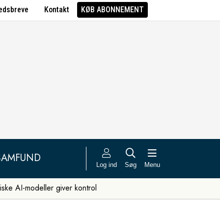
edsbreve
Kontakt
KØB ABONNEMENT
SAMFUND
Log ind
Søg
Menu
iske AI-modeller giver kontrol