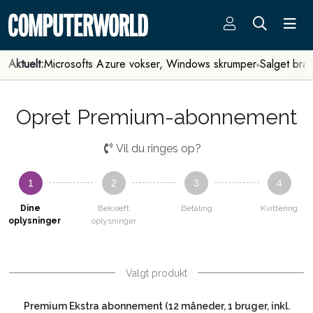
Aktuelt:
Microsofts Azure vokser, Windows skrumper
Salget bra
Opret Premium-abonnement
Vil du ringes op?
1
2
3
4
Dine
Bekræft
Betaling
Kvittering
oplysninger
oplysninger
Valgt produkt
Premium Ekstra abonnement (12 måneder, 1 bruger, inkl.