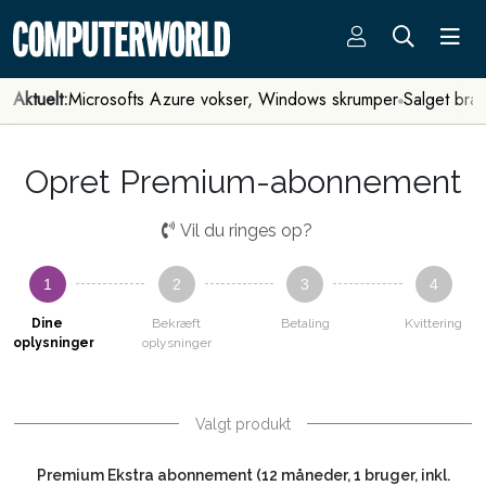
Aktuelt:
Microsofts Azure vokser, Windows skrumper
Salget bra
Opret Premium-abonnement
Vil du ringes op?
1
2
3
4
Dine
Bekræft
Betaling
Kvittering
oplysninger
oplysninger
Valgt produkt
Premium Ekstra abonnement (12 måneder, 1 bruger, inkl.