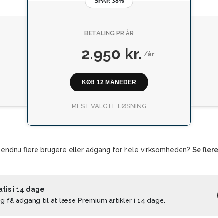
SPAR 38%
BETALING PR ÅR
2.950 kr.
/år
KØB 12 MÅNEDER
MEST VALGTE LØSNING
 endnu flere brugere eller adgang for hele virksomheden?
Se fler
is i 14 dage
 få adgang til at læse Premium artikler i 14 dage.