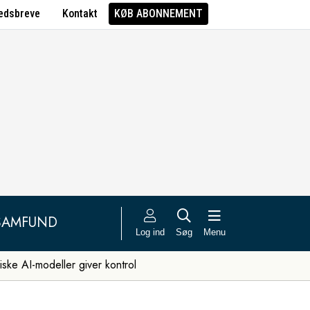
edsbreve
Kontakt
KØB ABONNEMENT
SAMFUND
Log ind
Søg
Menu
iske AI-modeller giver kontrol