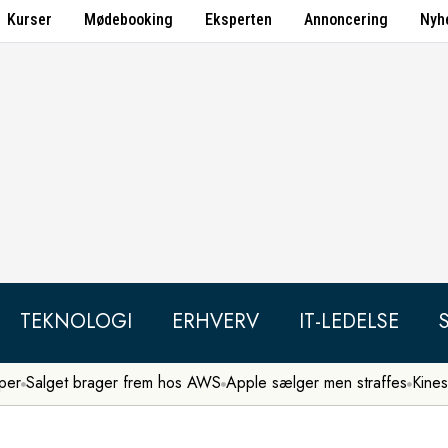
Kurser
Mødebooking
Eksperten
Annoncering
Nyh
TEKNOLOGI
ERHVERV
IT-LEDELSE
per
Salget brager frem hos AWS
Apple sælger men straffes
Kines