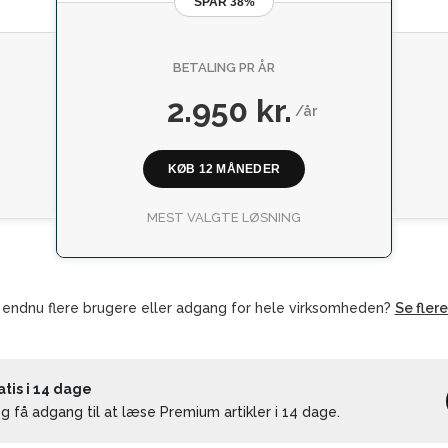
SPAR 38%
BETALING PR ÅR
2.950 kr.
/år
KØB 12 MÅNEDER
MEST VALGTE LØSNING
 endnu flere brugere eller adgang for hele virksomheden?
Se fler
is i 14 dage
 få adgang til at læse Premium artikler i 14 dage.