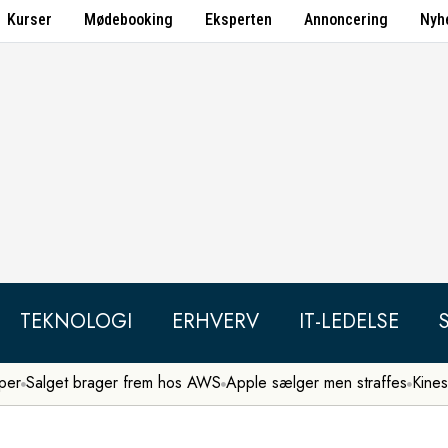
Kurser
Mødebooking
Eksperten
Annoncering
Nyh
TEKNOLOGI
ERHVERV
IT-LEDELSE
per
Salget brager frem hos AWS
Apple sælger men straffes
Kines