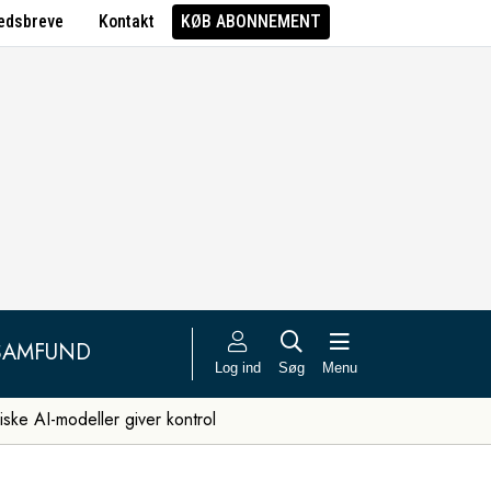
edsbreve
Kontakt
KØB ABONNEMENT
SAMFUND
Log ind
Søg
Menu
iske AI-modeller giver kontrol