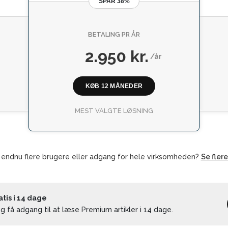
SPAR 38%
BETALING PR ÅR
2.950 kr.
/år
KØB 12 MÅNEDER
MEST VALGTE LØSNING
 endnu flere brugere eller adgang for hele virksomheden?
Se fler
is i 14 dage
 få adgang til at læse Premium artikler i 14 dage.