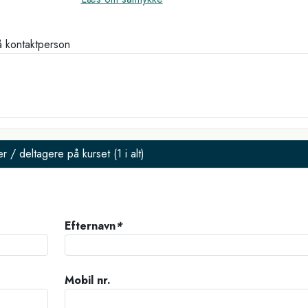
å kontaktperson
er / deltagere på kurset (
1
i alt)
Efternavn
*
Mobil nr.