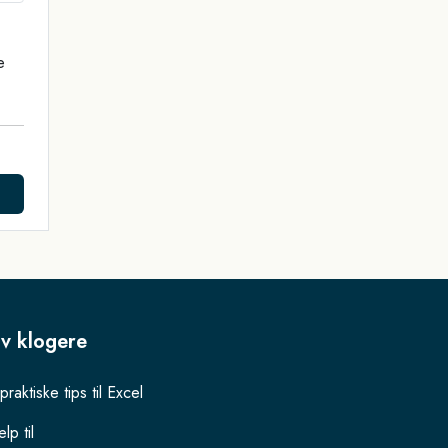
e
iv klogere
praktiske tips til Excel
lp til