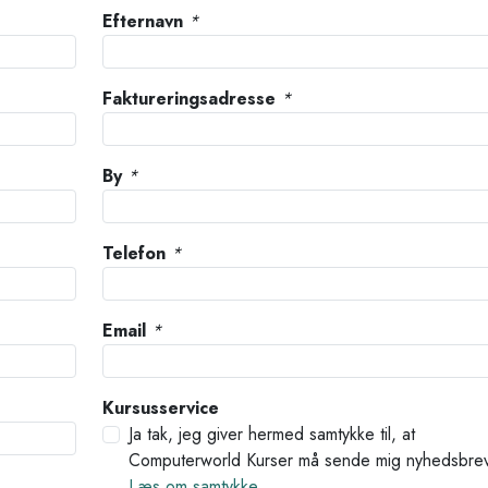
Efternavn
*
Faktureringsadresse
*
By
*
Telefon
*
Email
*
Kursusservice
Ja tak, jeg giver hermed samtykke til, at
Computerworld Kurser må sende mig nyhedsbre
Læs om samtykke