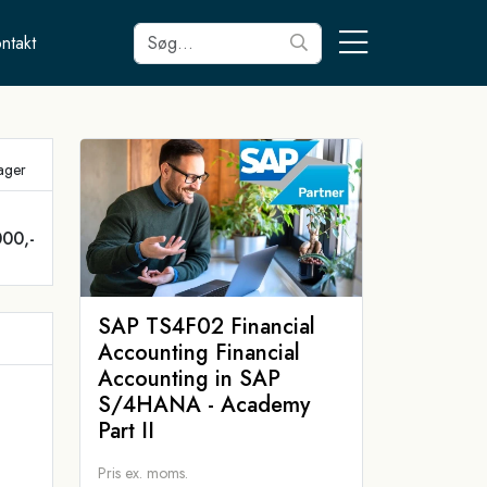
ntakt
tager
000,-
SAP TS4F02 Financial
Accounting Financial
Accounting in SAP
S/4HANA - Academy
Part II
Pris ex. moms.