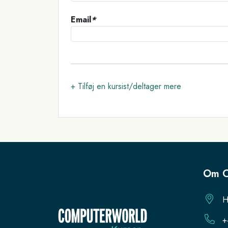
Email
*
+ Tilføj en kursist/deltager mere
Om C
H
+