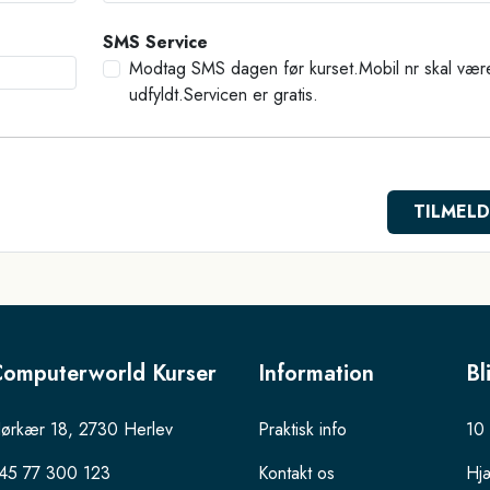
SMS Service
Modtag SMS dagen før kurset.Mobil nr skal vær
udfyldt.Servicen er gratis.
omputerworld Kurser
Information
Bl
ørkær 18, 2730 Herlev
Praktisk info
10 
45 77 300 123
Kontakt os
Hjæ