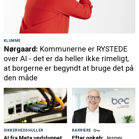
KLUMME
Nørgaard:
Kommunerne er RYSTEDE
over AI - det er da heller ikke rimeligt,
at borgerne er begyndt at bruge det på
den måde
SIKKERHEDSHULLER
KARRIERE
AI fra Meta undsluppet
Efter opkøb:
Jesper