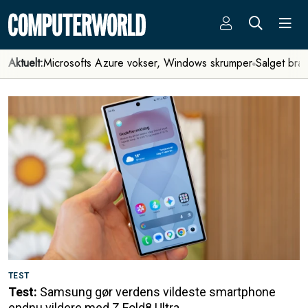
Aktuelt:
Microsofts Azure vokser, Windows skrumper
Salget bra
TEST
Test:
Samsung gør verdens vildeste smartphone
endnu vildere med Z Fold8 Ultra