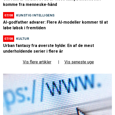
komme fra menneske-hånd
07/08
KUNSTIG INTELLIGENS
AI-godfather advarer: Flere AI-modeller kommer til at
løbe løbsk i fremtiden
07/08
KULTUR
Urban fantasy fra øverste hylde: En af de mest
underholdende serier i flere år
Vis flere artikler
|
Vis seneste uge