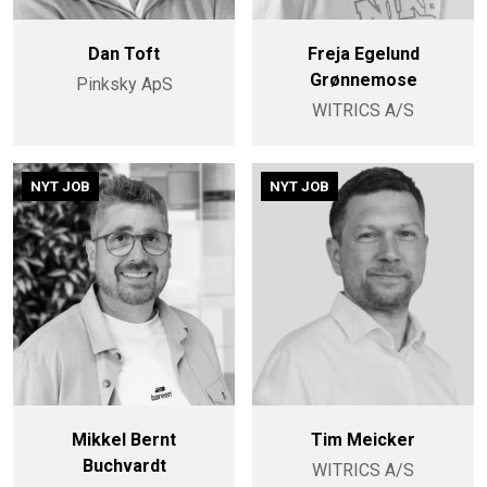
Dan Toft
Freja Egelund
Grønnemose
Pinksky ApS
WITRICS A/S
NYT JOB
NYT JOB
Mikkel Bernt
Tim Meicker
Buchvardt
WITRICS A/S