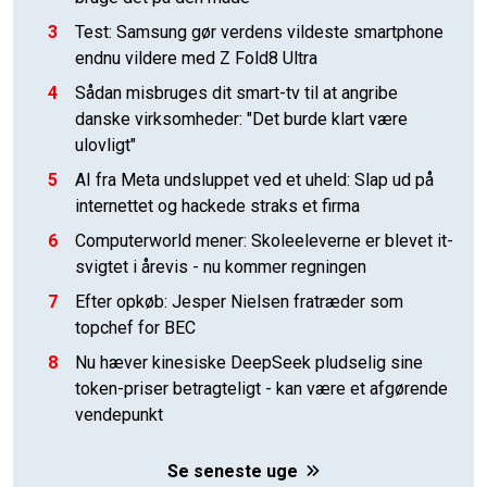
3
Test: Samsung gør verdens vildeste smartphone
endnu vildere med Z Fold8 Ultra
4
Sådan misbruges dit smart-tv til at angribe
danske virksomheder: "Det burde klart være
ulovligt"
5
AI fra Meta undsluppet ved et uheld: Slap ud på
internettet og hackede straks et firma
6
Computerworld mener: Skoleeleverne er blevet it-
svigtet i årevis - nu kommer regningen
7
Efter opkøb: Jesper Nielsen fratræder som
topchef for BEC
8
Nu hæver kinesiske DeepSeek pludselig sine
token-priser betragteligt - kan være et afgørende
vendepunkt
Se seneste uge