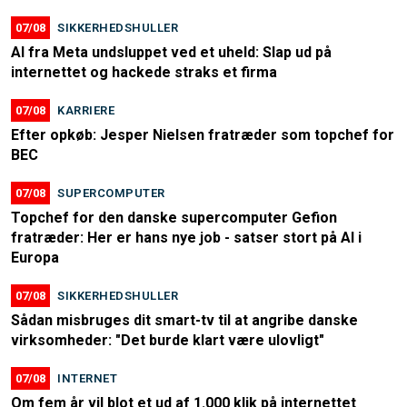
07/08
SIKKERHEDSHULLER
AI fra Meta undsluppet ved et uheld: Slap ud på
internettet og hackede straks et firma
07/08
KARRIERE
Efter opkøb: Jesper Nielsen fratræder som topchef for
BEC
07/08
SUPERCOMPUTER
Topchef for den danske supercomputer Gefion
fratræder: Her er hans nye job - satser stort på AI i
Europa
07/08
SIKKERHEDSHULLER
Sådan misbruges dit smart-tv til at angribe danske
virksomheder: "Det burde klart være ulovligt"
07/08
INTERNET
Om fem år vil blot et ud af 1.000 klik på internettet