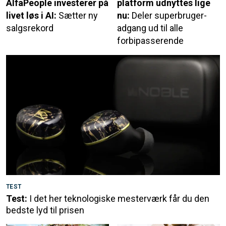
AlfaPeople investerer på
platform udnyttes lige
livet løs i AI:
Sætter ny
nu:
Deler superbruger-
salgsrekord
adgang ud til alle
forbipasserende
TEST
Test:
I det her teknologiske mesterværk får du den
bedste lyd til prisen