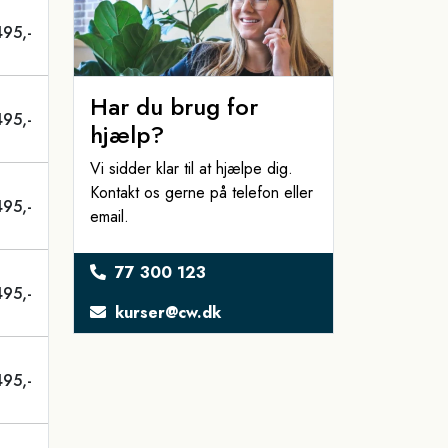
495,-
Har du brug for
495,-
hjælp?
Vi sidder klar til at hjælpe dig.
Kontakt os gerne på telefon eller
495,-
email.
77 300 123
495,-
kurser@cw.dk
495,-