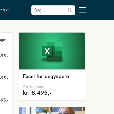
ntakt
tager
495,-
Excel for begyndere
495,-
Pris ex. moms.
kr. 8.495,-
495,-