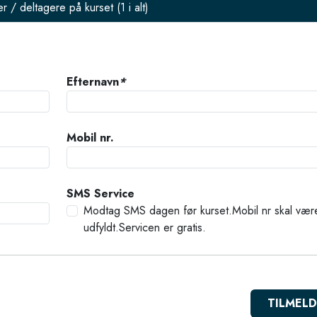
er / deltagere på kurset (
1
i alt)
Efternavn
*
Mobil nr.
SMS Service
Modtag SMS dagen før kurset.Mobil nr skal vær
udfyldt.Servicen er gratis.