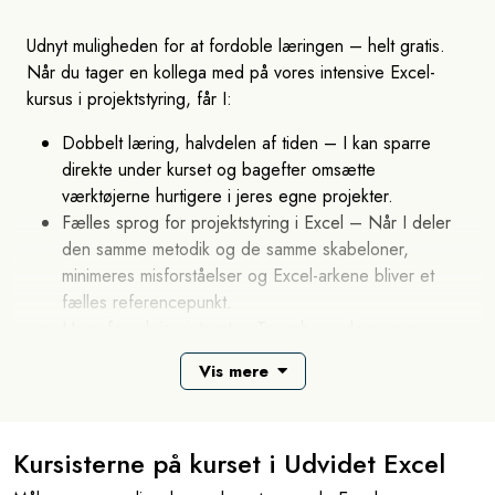
redskab i det daglige arbejde.
Udnyt muligheden for at fordoble læringen – helt gratis.
Når du tager en kollega med på vores intensive Excel-
Vore undervisere er Microsoft certificeret, og arbejder
kursus i projektstyring, får I:
løbende med både undervisning og konsulentassistance, og
er derfor i stand til at målrette undervisningen med en lang
Dobbelt læring, halvdelen af tiden – I kan sparre
række praktiske erfaringer og eksempler fra målgruppens
direkte under kurset og bagefter omsætte
typiske opgaver.
værktøjerne hurtigere i jeres egne projekter.
Fælles sprog for projektstyring i Excel – Når I deler
Introduktion med Tips og Tricks - øvelser
den samme metodik og de samme skabeloner,
minimeres misforståelser og Excel-arkene bliver et
Lær f.eks. gode tips til brug af fyldhåndtag, navigering
fælles referencepunkt.
og markering, effektive formateringstricks, autodisposition
Mere forankring internt – To ambassadører øger
samt hurtige tips til oprettelse og ændring af diagrammer
chancen for, at nye processer faktisk bliver
og tricks til kopiering af formler og funktioner
Vis mere
implementeret og forankret på tværs af teamet.
Bedre ROI på kompetencebudgettet – I betaler kun
Sådan anvender du nyttige og enkle
for én plads, men får to medarbejdere opkvalificeret.
Kursisterne på kurset i Udvidet Excel
funktioner og formler i Excel
Fælles referenceramme – I lærer de samme metoder
og skabeloner, så I kan omsætte dem direkte i jeres