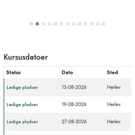
f.eks. formler ikke kan overskrives
Se en oversigt over alle vores Excel kurser på
Excel kurser
Kursusdatoer
Status
Dato
Sted
13-08-2026
Herlev
Ledige pladser
19-08-2026
Herlev
Ledige pladser
27-08-2026
Herlev
Ledige pladser