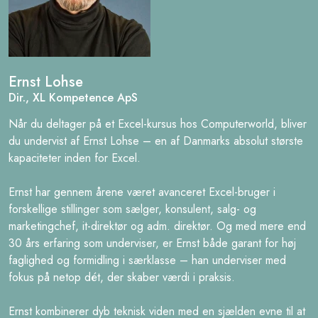
Lær at oprette beregnede felter i tabeller
Lær at regne med data i flere ark og filer
samt at oprette egne modeller
Ernst Lohse
Dir., XL Kompetence ApS
Lær at opstille og redigere i formler på tværs af flere ark
Når du deltager på et Excel-kursus hos Computerworld, bliver
Sådan opretter du modeller som f.eks. fraværsoversigter
du undervist af Ernst Lohse – en af Danmarks absolut største
og månedsrapporter
kapaciteter inden for Excel.
Excels indbyggede automatiske funktioner kan regne for
dig, lær hvordan
Ernst har gennem årene været avanceret Excel-bruger i
forskellige stillinger som sælger, konsulent, salg- og
Hvordan du udvikler en model med et
marketingchef, it-direktør og adm. direktør. Og med mere end
professionelt layout
30 års erfaring som underviser, er Ernst både garant for høj
faglighed og formidling i særklasse – han underviser med
fokus på netop dét, der skaber værdi i praksis.
Hør om grundprincipper for et godt layout
Lær at benytte forskellige formater til forskellige typer
Ernst kombinerer dyb teknisk viden med en sjælden evne til at
information