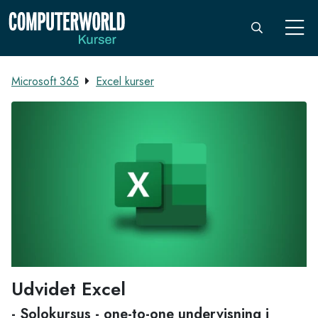
Microsoft 365
Excel kurser
Udvidet Excel
- Solokursus - one-to-one undervisning i