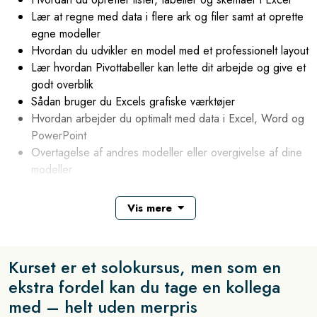
Lær at regne med data i flere ark og filer samt at oprette
egne modeller
Hvordan du udvikler en model med et professionelt layout
Lær hvordan Pivottabeller kan lette dit arbejde og give et
godt overblik
Sådan bruger du Excels grafiske værktøjer
Hvordan arbejder du optimalt med data i Excel, Word og
PowerPoint
Overtagelse af andres modeller eller overgivelse af dine
modeller
Vis mere
Kurset er målrettet til brugere af Excel, der gerne vil spare tid,
opnå viden om smarte metoder og effektiv modelbygning.
Kurset er et solokursus, men som en
Kurset tager udgangspunkt i den viden og erfaring som Excel-
brugere har, og ruster dem til at benytte Excel mere
ekstra fordel kan du tage en kollega
kompetent og effektivt. Endvidere giver kurset viden og
med – helt uden merpris
baggrund om emner, der kan udvide brugen af Excel som