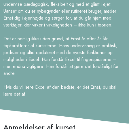
undervise pædagogisk, fleksibelt og med et glimt i øjet.
Sådan gør du modellen mere læsevenlig med rammer og
Uanset om du er nybegynder eller rutineret bruger, møder
streger
Ernst dig i øjenhøjde og sørger for, at du går hjem med
værktøjer, der virker i virkeligheden – ikke kun i teorien.
Lær hvordan Pivottabeller kan lette dit
arbejde og give et godt overblik
Det er nemlig ikke uden grund, at Ernst år efter år får
topkarakterer af kursisterne. Hans undervisning er praktisk,
jordnær og altid opdateret med de nyeste funktioner og
Hvad er Pivottabeller, og hvordan kan de bruges?
muligheder i Excel. Han forstår Excel til fingerspidserne –
Hvordan oprettes og bruges et felt i en Pivottabel
men endnu vigtigere: Han forstår at gøre det forståeligt for
Sådan analyserer og opdaterer du dine data ved hjælp af
andre.
Pivottabeller
Hvis du vil lære Excel af den bedste, er det Ernst, du skal
Sådan bruger du Excels grafiske værktøjer
lære det af.
Sådan opretter du diagrammer og grafer til
præsentationer og møder
Lær at benytte Excels grafik- og tegneobjekter til at
Anmeldelser af kurset
illustrere og fremhæve data og pointer