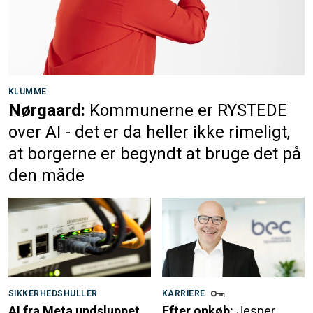
KLUMME
Nørgaard:
Kommunerne er RYSTEDE
over AI - det er da heller ikke rimeligt,
at borgerne er begyndt at bruge det på
den måde
SIKKERHEDSHULLER
KARRIERE
AI fra Meta undsluppet
Efter opkøb:
Jesper