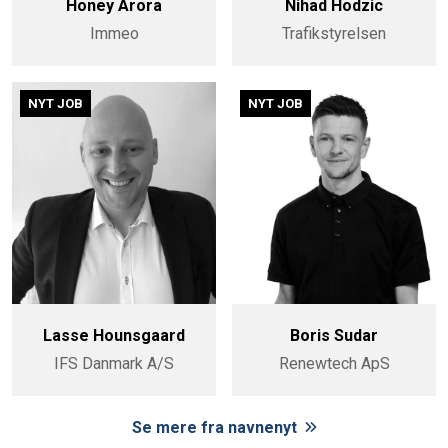
Honey Arora
Nihad Hodzic
Immeo
Trafikstyrelsen
NYT JOB
NYT JOB
Lasse Hounsgaard
Boris Sudar
IFS Danmark A/S
Renewtech ApS
Se mere fra navnenyt