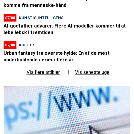
komme fra menneske-hånd
07/08
KUNSTIG INTELLIGENS
AI-godfather advarer: Flere AI-modeller kommer til at
løbe løbsk i fremtiden
07/08
KULTUR
Urban fantasy fra øverste hylde: En af de mest
underholdende serier i flere år
Vis flere artikler
|
Vis seneste uge