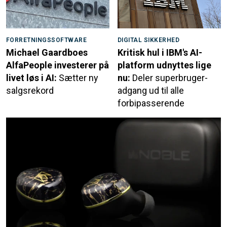
FORRETNINGSSOFTWARE
DIGITAL SIKKERHED
Michael Gaardboes
Kritisk hul i IBM's AI-
AlfaPeople investerer på
platform udnyttes lige
livet løs i AI:
Sætter ny
nu:
Deler superbruger-
salgsrekord
adgang ud til alle
forbipasserende