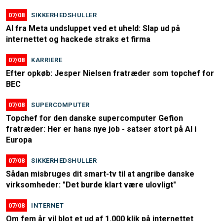
07/08
SIKKERHEDSHULLER
AI fra Meta undsluppet ved et uheld: Slap ud på
internettet og hackede straks et firma
07/08
KARRIERE
Efter opkøb: Jesper Nielsen fratræder som topchef for
BEC
07/08
SUPERCOMPUTER
Topchef for den danske supercomputer Gefion
fratræder: Her er hans nye job - satser stort på AI i
Europa
07/08
SIKKERHEDSHULLER
Sådan misbruges dit smart-tv til at angribe danske
virksomheder: "Det burde klart være ulovligt"
07/08
INTERNET
Om fem år vil blot et ud af 1.000 klik på internettet