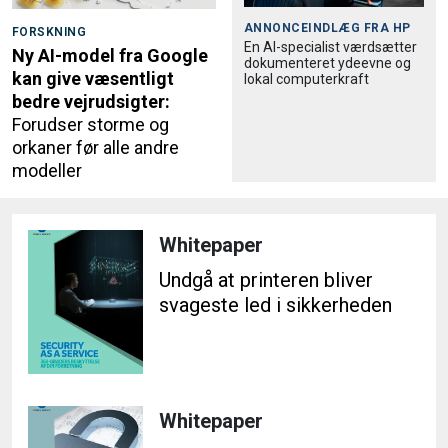
ANNONCEINDLÆG FRA
HP
FORSKNING
En AI-specialist værdsætter
Ny AI-model fra Google
dokumenteret ydeevne og
kan give væsentligt
lokal computerkraft
bedre vejrudsigter:
Forudser storme og
orkaner før alle andre
modeller
Whitepaper
Undgå at printeren bliver
svageste led i sikkerheden
Whitepaper