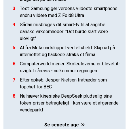
3
Test: Samsung gør verdens vildeste smartphone
endnu vildere med Z Fold8 Ultra
4
Sådan misbruges dit smart-tv til at angribe
danske virksomheder: "Det burde klart være
ulovligt"
5
AI fra Meta undsluppet ved et uheld: Slap ud på
internettet og hackede straks et firma
6
Computerworld mener: Skoleeleverne er blevet it-
svigtet i årevis - nu kommer regningen
7
Efter opkøb: Jesper Nielsen fratræder som
topchef for BEC
8
Nu hæver kinesiske DeepSeek pludselig sine
token-priser betragteligt - kan være et afgørende
vendepunkt
Se seneste uge