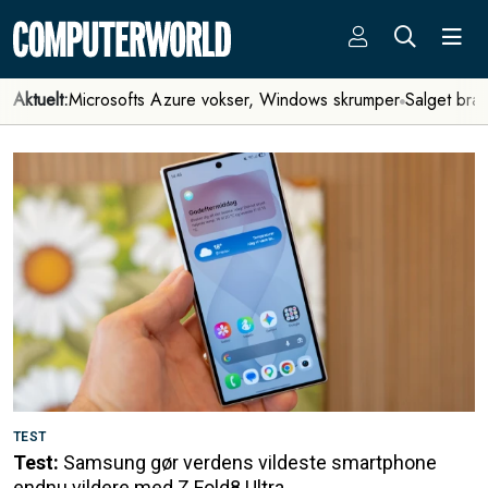
Aktuelt:
Microsofts Azure vokser, Windows skrumper
Salget bra
TEST
Test:
Samsung gør verdens vildeste smartphone
endnu vildere med Z Fold8 Ultra