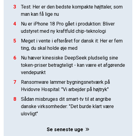
3
Test: Her er den bedste kompakte højttaler, som
man kan få lige nu
4
Nu er iPhone 18 Pro gået i produktion: Bliver
udstyret med ny kraftfuld chip-teknologi
5
Meget i vente i efteråret for dansk it: Her er fem
ting, du skal holde øje med
6
Nu hæver kinesiske DeepSeek pludselig sine
token-priser betragteligt - kan være et afgørende
vendepunkt
7
Ransomware lammer bygningsnetværk på
Hvidovre Hospital: "Vi arbejder på højtryk"
8
Sådan misbruges dit smart-tv til at angribe
danske virksomheder: "Det burde klart være
ulovligt"
Se seneste uge