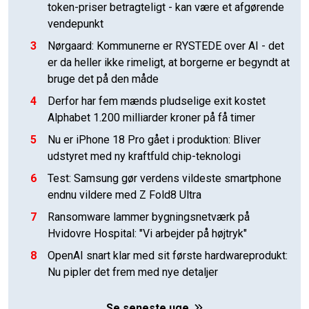
token-priser betragteligt - kan være et afgørende
vendepunkt
3
Nørgaard: Kommunerne er RYSTEDE over AI - det
er da heller ikke rimeligt, at borgerne er begyndt at
bruge det på den måde
4
Derfor har fem mænds pludselige exit kostet
Alphabet 1.200 milliarder kroner på få timer
5
Nu er iPhone 18 Pro gået i produktion: Bliver
udstyret med ny kraftfuld chip-teknologi
6
Test: Samsung gør verdens vildeste smartphone
endnu vildere med Z Fold8 Ultra
7
Ransomware lammer bygningsnetværk på
Hvidovre Hospital: "Vi arbejder på højtryk"
8
OpenAI snart klar med sit første hardwareprodukt:
Nu pipler det frem med nye detaljer
Se seneste uge