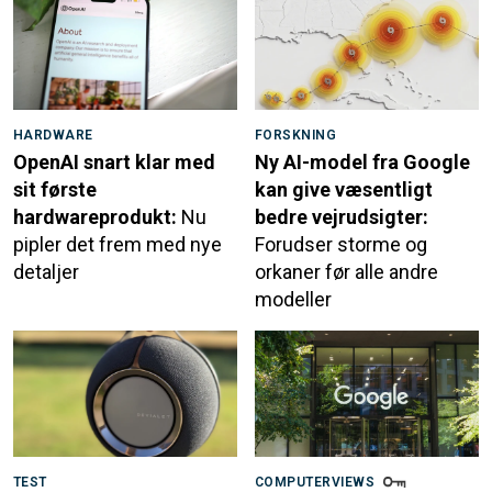
HARDWARE
FORSKNING
OpenAI snart klar med
Ny AI-model fra Google
sit første
kan give væsentligt
hardwareprodukt:
Nu
bedre vejrudsigter:
pipler det frem med nye
Forudser storme og
detaljer
orkaner før alle andre
modeller
TEST
COMPUTERVIEWS