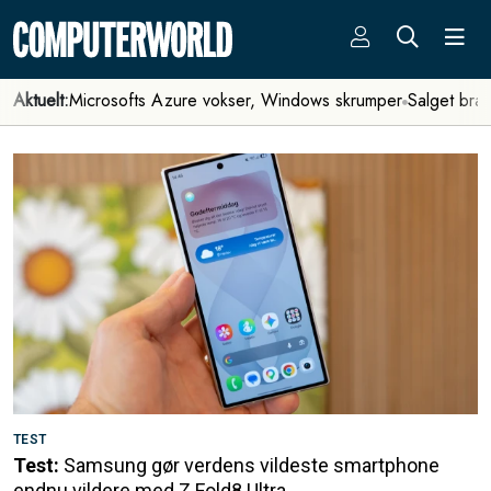
Aktuelt:
Microsofts Azure vokser, Windows skrumper
Salget bra
TEST
Test:
Samsung gør verdens vildeste smartphone
endnu vildere med Z Fold8 Ultra