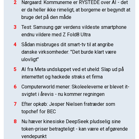
2
Nørgaard: Kommunerne er RYSTEDE over AI - det
er da heller ikke rimeligt, at borgerne er begyndt at
bruge det på den måde
3
Test: Samsung gør verdens vildeste smartphone
endnu vildere med Z Fold8 Ultra
4
Sådan misbruges dit smart-tv til at angribe
danske virksomheder: "Det burde klart være
ulovligt"
5
AI fra Meta undsluppet ved et uheld: Slap ud på
internettet og hackede straks et firma
6
Computerworld mener: Skoleeleverne er blevet it-
svigtet i årevis - nu kommer regningen
7
Efter opkøb: Jesper Nielsen fratræder som
topchef for BEC
8
Nu hæver kinesiske DeepSeek pludselig sine
token-priser betragteligt - kan være et afgørende
vendepunkt