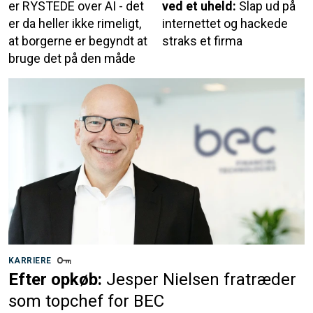
er RYSTEDE over AI - det
ved et uheld:
Slap ud på
er da heller ikke rimeligt,
internettet og hackede
at borgerne er begyndt at
straks et firma
bruge det på den måde
KARRIERE
Efter opkøb:
Jesper Nielsen fratræder
som topchef for BEC