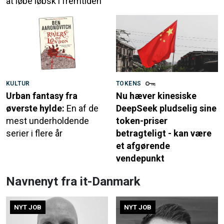
at løbe løbsk i fremtiden
KULTUR
TOKENS
Urban fantasy fra
Nu hæver kinesiske
øverste hylde:
En af de
DeepSeek pludselig sine
mest underholdende
token-priser
serier i flere år
betragteligt - kan være
et afgørende
vendepunkt
Navnenyt fra it-Danmark
NYT JOB
NYT JOB