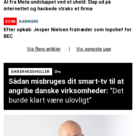
AI fra Meta undsluppet ved et uheld: Slap ud på
internettet og hackede straks et firma
07/08
KARRIERE
Efter opkøb: Jesper Nielsen fratræder som topchef for
BEC
Vis flere artikler
|
Vis seneste uge
SIKKERHEDSHULLER
Sådan misbruges dit smart-tv til at
angribe danske virksomheder:
"Det
burde klart være ulovligt"