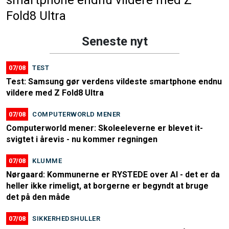
smartphone endnu vildere med Z
Fold8 Ultra
Seneste nyt
07/08
TEST
Test: Samsung gør verdens vildeste smartphone endnu
vildere med Z Fold8 Ultra
07/08
COMPUTERWORLD MENER
Computerworld mener: Skoleeleverne er blevet it-
svigtet i årevis - nu kommer regningen
07/08
KLUMME
Nørgaard: Kommunerne er RYSTEDE over AI - det er da
heller ikke rimeligt, at borgerne er begyndt at bruge
det på den måde
07/08
SIKKERHEDSHULLER