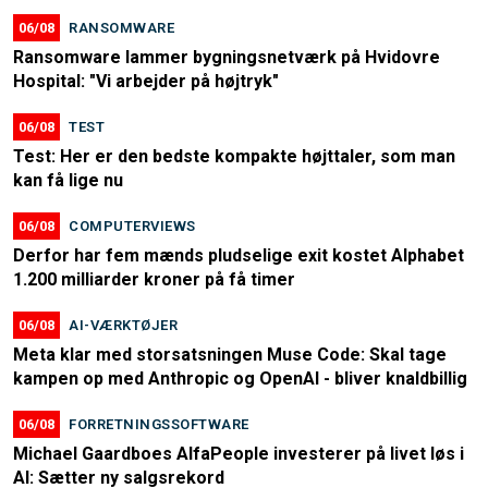
06/08
RANSOMWARE
Ransomware lammer bygningsnetværk på Hvidovre
Hospital: "Vi arbejder på højtryk"
06/08
TEST
Test: Her er den bedste kompakte højttaler, som man
kan få lige nu
06/08
COMPUTERVIEWS
Derfor har fem mænds pludselige exit kostet Alphabet
1.200 milliarder kroner på få timer
06/08
AI-VÆRKTØJER
Meta klar med storsatsningen Muse Code: Skal tage
kampen op med Anthropic og OpenAI - bliver knaldbillig
06/08
FORRETNINGSSOFTWARE
Michael Gaardboes AlfaPeople investerer på livet løs i
AI: Sætter ny salgsrekord