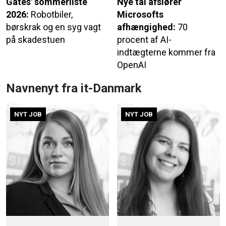
Gates' sommerliste
Nye tal afslører
2026:
Robotbiler,
Microsofts
børskrak og en syg vagt
afhængighed:
70
på skadestuen
procent af AI-
indtægterne kommer fra
OpenAI
Navnenyt fra it-Danmark
NYT JOB
NYT JOB