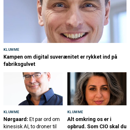
KLUMME
Kampen om digital suverænitet er rykket ind på
fabriksgulvet
KLUMME
KLUMME
Nørgaard:
Et par ord om
Alt omkring os er i
kinesisk AI, to droner til
opbrud. Som CIO skal du