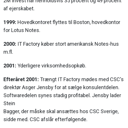
2M Invest har henholdsvis 35 procent og 49 procent
af ejerskabet.
1999:
Hovedkontoret flyttes til Boston, hovedkontor
for Lotus Notes.
2000:
IT Factory køber stort amerikansk Notes-hus
m.fl.
2001:
Yderligere virksomhedsopkøb.
Efteråret 2001:
Trængt IT Factory mødes med CSC's
direktør Asger Jensby for at sælge konsulentdelen.
Softwaredelen synes stadig profitabel. Jensby lader
Stein
Bagger, der måske skal ansættes hos CSC Sverige,
sidde med. CSC afslår efterfølgende.