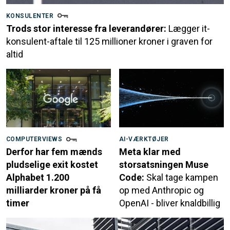
KONSULENTER
Trods stor interesse fra leverandører:
Lægger it-
konsulent-aftale til 125 millioner kroner i graven for
altid
COMPUTERVIEWS
AI-VÆRKTØJER
Derfor har fem mænds
Meta klar med
pludselige exit kostet
storsatsningen Muse
Alphabet 1.200
Code:
Skal tage kampen
milliarder kroner på få
op med Anthropic og
timer
OpenAI - bliver knaldbillig