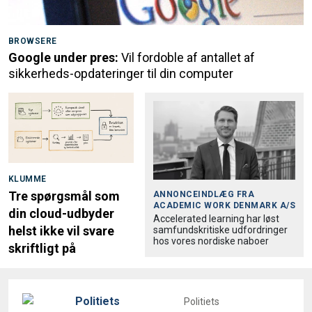
BROWSERE
Google under pres:
Vil fordoble af antallet af
sikkerheds-opdateringer til din computer
KLUMME
Tre spørgsmål som
ANNONCEINDLÆG FRA
ACADEMIC WORK DENMARK A/S
din cloud-udbyder
Accele­rated learning har løst
helst ikke vil svare
samfund­skri­tiske udfordringer
hos vores nordiske naboer
skriftligt på
Politiets