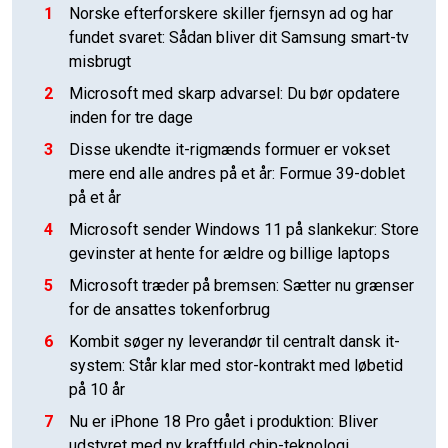
1
Norske efterforskere skiller fjernsyn ad og har
fundet svaret: Sådan bliver dit Samsung smart-tv
misbrugt
2
Microsoft med skarp advarsel: Du bør opdatere
inden for tre dage
3
Disse ukendte it-rigmænds formuer er vokset
mere end alle andres på et år: Formue 39-doblet
på et år
4
Microsoft sender Windows 11 på slankekur: Store
gevinster at hente for ældre og billige laptops
5
Microsoft træder på bremsen: Sætter nu grænser
for de ansattes tokenforbrug
6
Kombit søger ny leverandør til centralt dansk it-
system: Står klar med stor-kontrakt med løbetid
på 10 år
7
Nu er iPhone 18 Pro gået i produktion: Bliver
udstyret med ny kraftfuld chip-teknologi