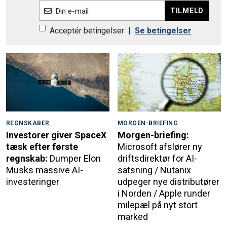
TILMELD
Din e-mail
Acceptér betingelser
|
Se betingelser
REGNSKABER
MORGEN-BRIEFING
Investorer giver SpaceX
Morgen-briefing:
tæsk efter første
Microsoft afslører ny
regnskab:
Dumper Elon
driftsdirektør for AI-
Musks massive AI-
satsning / Nutanix
investeringer
udpeger nye distributører
i Norden / Apple runder
milepæl på nyt stort
marked