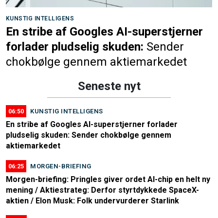
KUNSTIG INTELLIGENS
En stribe af Googles AI-superstjerner
forlader pludselig skuden:
Sender
chokbølge gennem aktiemarkedet
Seneste nyt
06:50
KUNSTIG INTELLIGENS
En stribe af Googles AI-superstjerner forlader
pludselig skuden: Sender chokbølge gennem
aktiemarkedet
06:25
MORGEN-BRIEFING
Morgen-briefing: Pringles giver ordet AI-chip en helt ny
mening / Aktiestrateg: Derfor styrtdykkede SpaceX-
aktien / Elon Musk: Folk undervurderer Starlink