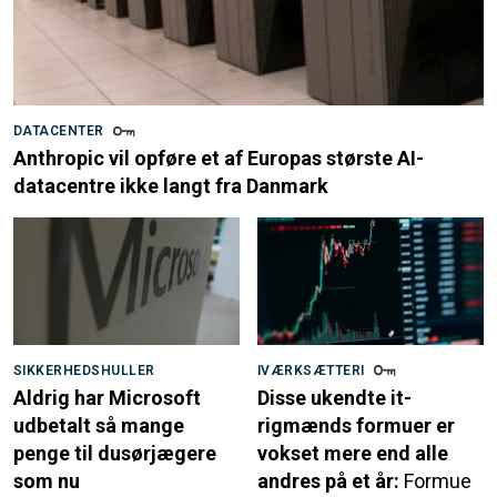
DATACENTER
Anthropic vil opføre et af Europas største AI-
datacentre ikke langt fra Danmark
SIKKERHEDSHULLER
IVÆRKSÆTTERI
Aldrig har Microsoft
Disse ukendte it-
udbetalt så mange
rigmænds formuer er
penge til dusørjægere
vokset mere end alle
som nu
andres på et år:
Formue