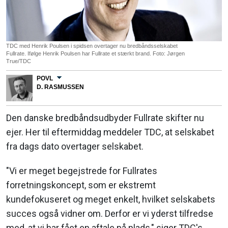
TDC med Henrik Poulsen i spidsen overtager nu bredbåndsselskabet
Fullrate. Ifølge Henrik Poulsen har Fullrate et stærkt brand. Foto: Jørgen
True/TDC
POVL
D. RASMUSSEN
Den danske bredbåndsudbyder Fullrate skifter nu
ejer. Her til eftermiddag meddeler TDC, at selskabet
fra dags dato overtager selskabet.
"Vi er meget begejstrede for Fullrates
forretningskoncept, som er ekstremt
kundefokuseret og meget enkelt, hvilket selskabets
succes også vidner om. Derfor er vi yderst tilfredse
med, at vi har fået en aftale på plads," siger TDC's