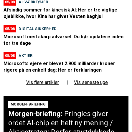
05/08
AI-VÆRKTØJER
Afsindig sommer for kinesisk AI: Her er tre vigtige
øjeblikke, hvor Kina har givet Vesten baghjul
05/08
DIGITAL SIKKERHED
Microsoft med skarp advarsel: Du bør opdatere inden
for tre dage
05/08
AKTIER
Microsofts ejere er blevet 2.900 milliarder kroner
rigere på en enkelt dag: Her er forklaringen
Vis flere artikler
|
Vis seneste uge
MORGEN-BRIEFING
Morgen-briefing:
Pringles giver
ordet AI-chip en helt ny mening /