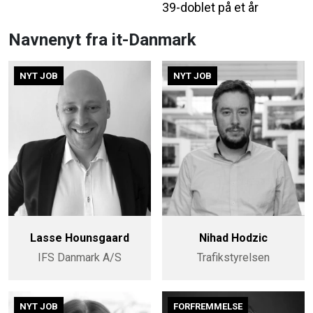
39-doblet på et år
Navnenyt fra it-Danmark
NYT JOB
NYT JOB
Lasse Hounsgaard
Nihad Hodzic
IFS Danmark A/S
Trafikstyrelsen
NYT JOB
FORFREMMELSE