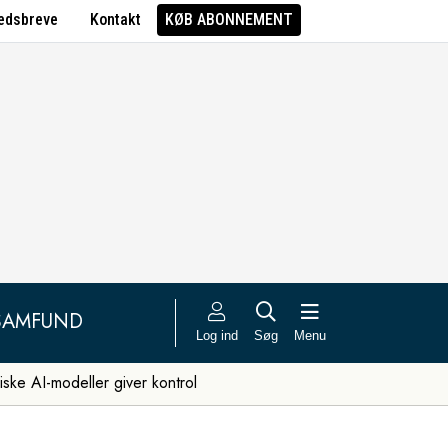
edsbreve
Kontakt
KØB ABONNEMENT
SAMFUND
Log ind
Søg
Menu
iske AI-modeller giver kontrol