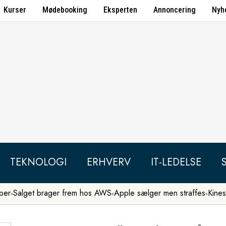
Kurser
Mødebooking
Eksperten
Annoncering
Nyh
TEKNOLOGI
ERHVERV
IT-LEDELSE
per
Salget brager frem hos AWS
Apple sælger men straffes
Kines