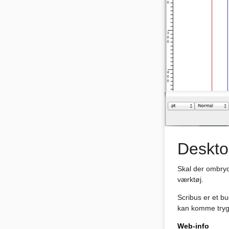
Deskto
Skal der ombryde
værktøj.
Scribus er et b
kan komme trygt
Web-info