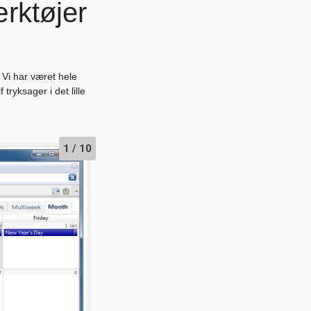
ærktøjer
 Vi har været hele
tryksager i det lille
1 / 10