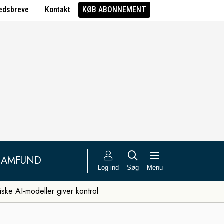
edsbreve
Kontakt
KØB ABONNEMENT
SAMFUND
Log ind
Søg
Menu
iske AI-modeller giver kontrol