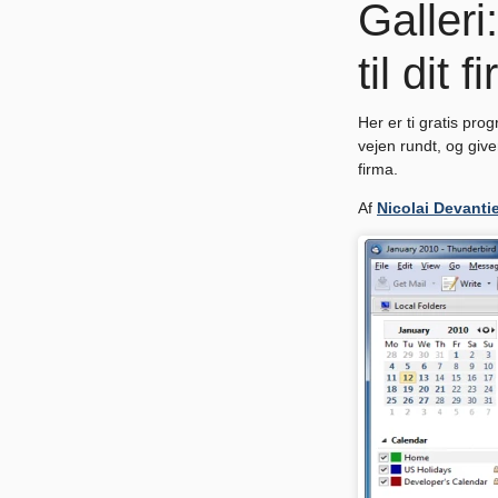
Galleri
til dit f
Her er ti gratis pro
vejen rundt, og giver
firma.
Af
Nicolai Devanti