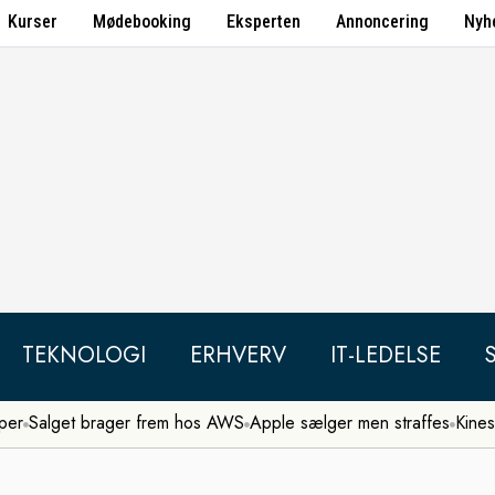
Kurser
Mødebooking
Eksperten
Annoncering
Nyh
TEKNOLOGI
ERHVERV
IT-LEDELSE
per
Salget brager frem hos AWS
Apple sælger men straffes
Kines