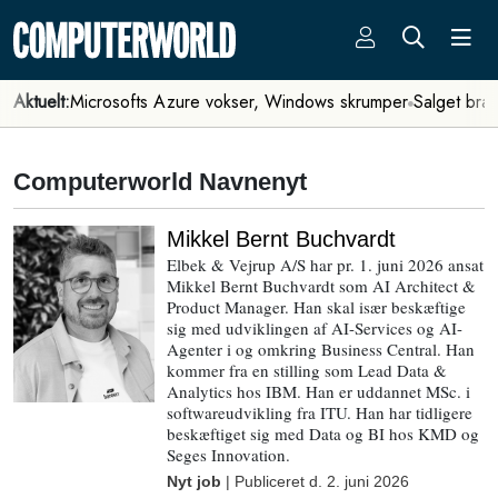
Aktuelt:
Microsofts Azure vokser, Windows skrumper
Salget bra
Computerworld Navnenyt
Mikkel Bernt Buchvardt
Elbek & Vejrup A/S har pr. 1. juni 2026 ansat
Mikkel Bernt Buchvardt som AI Architect &
Product Manager. Han skal især beskæftige
sig med udviklingen af AI-Services og AI-
Agenter i og omkring Business Central. Han
kommer fra en stilling som Lead Data &
Analytics hos IBM. Han er uddannet MSc. i
softwareudvikling fra ITU. Han har tidligere
beskæftiget sig med Data og BI hos KMD og
Seges Innovation.
Nyt job
| Publiceret d.
2. juni 2026