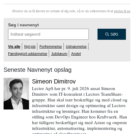
Ønsker du at få fjernet en omtale af dig selv, så er du velkommen til at
skrive til os
Søg i navnenyt
SØG
Vis alle
Nyt job
Forfremmelse
Udnævnelse
Færdiggjort uddannelse
Jubilæum
Andet
Seneste Navnenyt opslag
Simeon Dimitrov
Lector ApS har pr. 9. juli 2026 ansat Simeon
Dimitrov som IT-konsulent i Lectors TeamShare-
gruppe. Han skal især beskæftige sig med cloud og
infrastruktur samt design og optimering af Lectors
infrastruktur og løsninger. Han kommer fra en
stilling som DevOps Engineer hos Kraftvaerk. Han
har tidligere beskæftiget sig med Azure og onprem
infrastruktur, automatisering, implementering og
optimering af cloudløsninger.