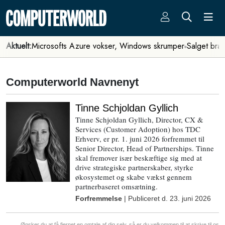
Aktuelt:
Microsofts Azure vokser, Windows skrumper
Salget bra
Computerworld Navnenyt
Tinne Schjoldan Gyllich
Tinne Schjoldan Gyllich, Director, CX &
Services (Customer Adoption) hos TDC
Erhverv, er pr. 1. juni 2026 forfremmet til
Senior Director, Head of Partnerships. Tinne
skal fremover især beskæftige sig med at
drive strategiske partnerskaber, styrke
økosystemet og skabe vækst gennem
partnerbaseret omsætning.
Forfremmelse
| Publiceret d.
23. juni 2026
Ønsker du at få fjernet en omtale af dig selv, så er du velkommen til at
skrive til os