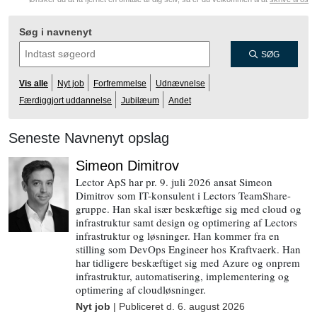
Søg i navnenyt
SØG
Vis alle
Nyt job
Forfremmelse
Udnævnelse
Færdiggjort uddannelse
Jubilæum
Andet
Seneste Navnenyt opslag
Simeon Dimitrov
Lector ApS har pr. 9. juli 2026 ansat Simeon
Dimitrov som IT-konsulent i Lectors TeamShare-
gruppe. Han skal især beskæftige sig med cloud og
infrastruktur samt design og optimering af Lectors
infrastruktur og løsninger. Han kommer fra en
stilling som DevOps Engineer hos Kraftvaerk. Han
har tidligere beskæftiget sig med Azure og onprem
infrastruktur, automatisering, implementering og
optimering af cloudløsninger.
Nyt job
| Publiceret d.
6. august 2026