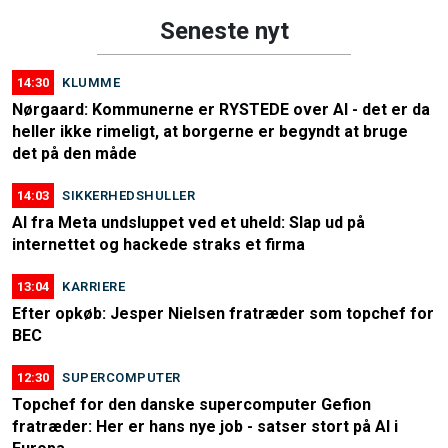
Seneste nyt
14:30
KLUMME
Nørgaard: Kommunerne er RYSTEDE over AI - det er da
heller ikke rimeligt, at borgerne er begyndt at bruge
det på den måde
14:03
SIKKERHEDSHULLER
AI fra Meta undsluppet ved et uheld: Slap ud på
internettet og hackede straks et firma
13:04
KARRIERE
Efter opkøb: Jesper Nielsen fratræder som topchef for
BEC
12:30
SUPERCOMPUTER
Topchef for den danske supercomputer Gefion
fratræder: Her er hans nye job - satser stort på AI i