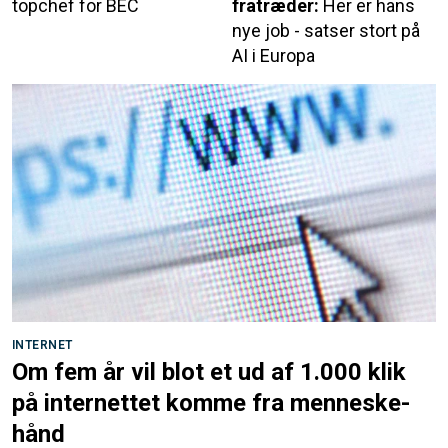
topchef for BEC
fratræder:
Her er hans
nye job - satser stort på
AI i Europa
INTERNET
Om fem år vil blot et ud af 1.000 klik
på internettet komme fra menneske-
hånd