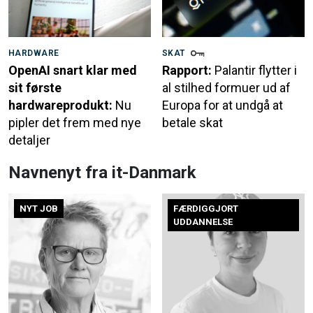
HARDWARE
SKAT
OpenAI snart klar med
Rapport:
Palantir flytter i
sit første
al stilhed formuer ud af
hardwareprodukt:
Nu
Europa for at undgå at
pipler det frem med nye
betale skat
detaljer
Navnenyt fra it-Danmark
NYT JOB
FÆRDIGGJORT
UDDANNELSE