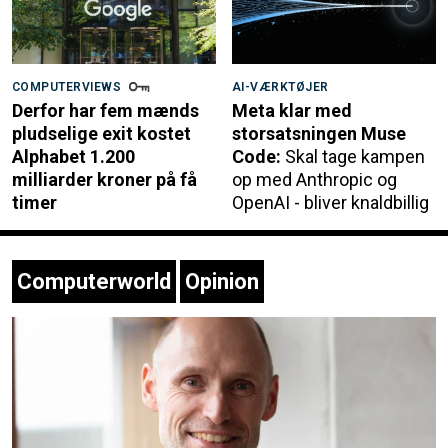
COMPUTERVIEWS
AI-VÆRKTØJER
Derfor har fem mænds
Meta klar med
pludselige exit kostet
storsatsningen Muse
Alphabet 1.200
Code:
Skal tage kampen
milliarder kroner på få
op med Anthropic og
timer
OpenAI - bliver knaldbillig
Computerworld
Opinion