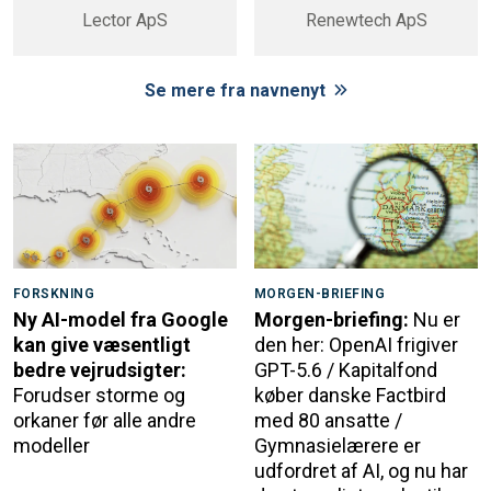
Lector ApS
Renewtech ApS
Se mere fra navnenyt
FORSKNING
MORGEN-BRIEFING
Ny AI-model fra Google
Morgen-briefing:
Nu er
kan give væsentligt
den her: OpenAI frigiver
bedre vejrudsigter:
GPT-5.6 / Kapitalfond
Forudser storme og
køber danske Factbird
orkaner før alle andre
med 80 ansatte /
modeller
Gymnasielærere er
udfordret af AI, og nu har