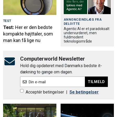
ANNONCEINDLÆG FRA
TEST
DELOITTE
Test:
Her er den bedste
Agentic AI er et paradoksalt
undervurderet, men
kompakte højttaler, som
fuldmodent
man kan få lige nu
teknologiområde
Computerworld Newsletter
Hold dig opdateret med Danmarks bedste it-
dækning to gange om dagen.
TILMELD
Din e-mail
Acceptér betingelser
|
Se betingelser