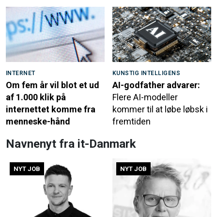
INTERNET
KUNSTIG INTELLIGENS
Om fem år vil blot et ud
AI-godfather advarer:
af 1.000 klik på
Flere AI-modeller
internettet komme fra
kommer til at løbe løbsk i
menneske-hånd
fremtiden
Navnenyt fra it-Danmark
NYT JOB
NYT JOB