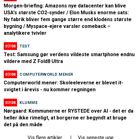
Morgen-briefing: Amazons nye datacenter kan blive
USA's største CO2-synder / Elon Musks enorme sats:
Ny fabrik bliver fem gange større end klodens største
bygning / Myspace-ejere varsler comeback –
analytikere tvivler
07/08
TEST
Test: Samsung gør verdens vildeste smartphone endnu
vildere med Z Fold8 Ultra
07/08
COMPUTERWORLD MENER
Computerworld mener: Skoleeleverne er blevet it-
svigtet i årevis - nu kommer regningen
07/08
KLUMME
Nørgaard: Kommunerne er RYSTEDE over AI - det er da
heller ikke rimeligt, at borgerne er begyndt at bruge
det på den måde
Vis flere artikler
|
Vis seneste uge