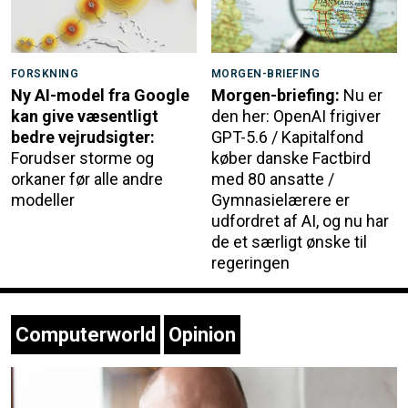
FORSKNING
MORGEN-BRIEFING
Ny AI-model fra Google
Morgen-briefing:
Nu er
kan give væsentligt
den her: OpenAI frigiver
bedre vejrudsigter:
GPT-5.6 / Kapitalfond
Forudser storme og
køber danske Factbird
orkaner før alle andre
med 80 ansatte /
modeller
Gymnasielærere er
udfordret af AI, og nu har
de et særligt ønske til
regeringen
Computerworld
Opinion