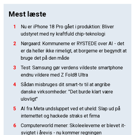
Mest læste
1
Nu er iPhone 18 Pro gået i produktion: Bliver
udstyret med ny kraftfuld chip-teknologi
2
Nørgaard: Kommunerne er RYSTEDE over AI - det
er da heller ikke rimeligt, at borgerne er begyndt at
bruge det på den måde
3
Test: Samsung gør verdens vildeste smartphone
endnu vildere med Z Fold8 Ultra
4
Sådan misbruges dit smart-tv til at angribe
danske virksomheder: "Det burde klart være
ulovligt"
5
AI fra Meta undsluppet ved et uheld: Slap ud på
internettet og hackede straks et firma
6
Computerworld mener: Skoleeleverne er blevet it-
svigtet i årevis - nu kommer regningen