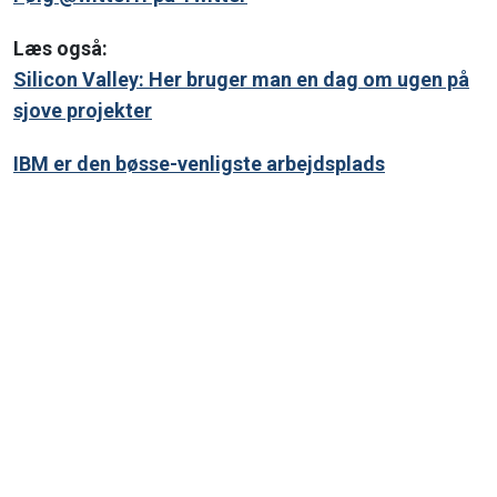
Læs også:
Silicon Valley: Her bruger man en dag om ugen på
sjove projekter
IBM er den bøsse-venligste arbejdsplads