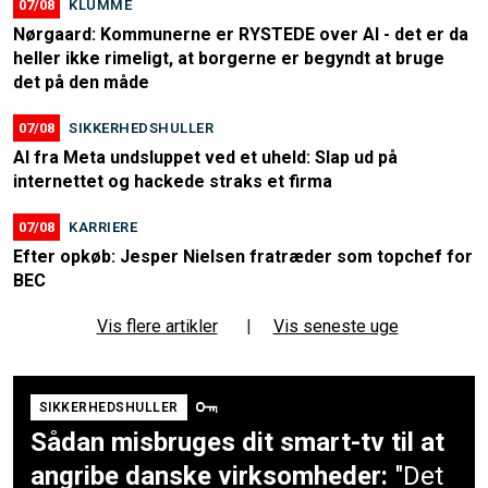
07/08
KLUMME
Nørgaard: Kommunerne er RYSTEDE over AI - det er da
heller ikke rimeligt, at borgerne er begyndt at bruge
det på den måde
07/08
SIKKERHEDSHULLER
AI fra Meta undsluppet ved et uheld: Slap ud på
internettet og hackede straks et firma
07/08
KARRIERE
Efter opkøb: Jesper Nielsen fratræder som topchef for
BEC
Vis flere artikler
|
Vis seneste uge
SIKKERHEDSHULLER
Sådan misbruges dit smart-tv til at
angribe danske virksomheder:
"Det