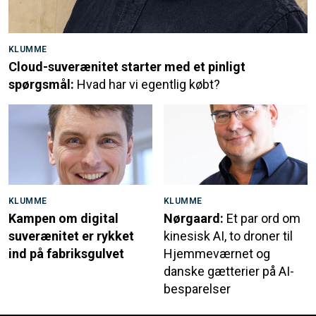
KLUMME
Cloud-suverænitet starter med et pinligt
spørgsmål:
Hvad har vi egentlig købt?
KLUMME
KLUMME
Kampen om digital
Nørgaard:
Et par ord om
suverænitet er rykket
kinesisk AI, to droner til
ind på fabriksgulvet
Hjemmeværnet og
danske gætterier på AI-
besparelser