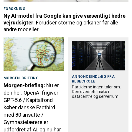
FORSKNING
Ny AI-model fra Google kan give væsentligt bedre
vejrudsigter:
Forudser storme og orkaner før alle
andre modeller
ANNONCEINDLÆG FRA
MORGEN-BRIEFING
BLUECIRCLE
Morgen-briefing:
Nu er
Partiklerne ingen taler om:
Den oversete risiko i
den her: OpenAI frigiver
datacentre og serverrum
GPT-5.6 / Kapitalfond
køber danske Factbird
med 80 ansatte /
Gymnasielærere er
udfordret af AI, og nu har