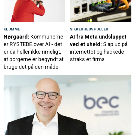
KLUMME
SIKKERHEDSHULLER
Nørgaard:
Kommunerne
AI fra Meta undsluppet
er RYSTEDE over AI - det
ved et uheld:
Slap ud på
er da heller ikke rimeligt,
internettet og hackede
at borgerne er begyndt at
straks et firma
bruge det på den måde