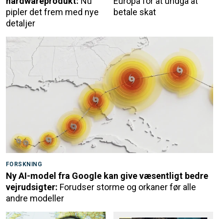
hardwareprodukt:
Nu
Europa for at undgå at
pipler det frem med nye
betale skat
detaljer
FORSKNING
Ny AI-model fra Google kan give væsentligt bedre
vejrudsigter:
Forudser storme og orkaner før alle
andre modeller