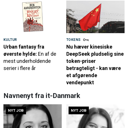
KULTUR
TOKENS
Urban fantasy fra
Nu hæver kinesiske
øverste hylde:
En af de
DeepSeek pludselig sine
mest underholdende
token-priser
serier i flere år
betragteligt - kan være
et afgørende
vendepunkt
Navnenyt fra it-Danmark
NYT JOB
NYT JOB