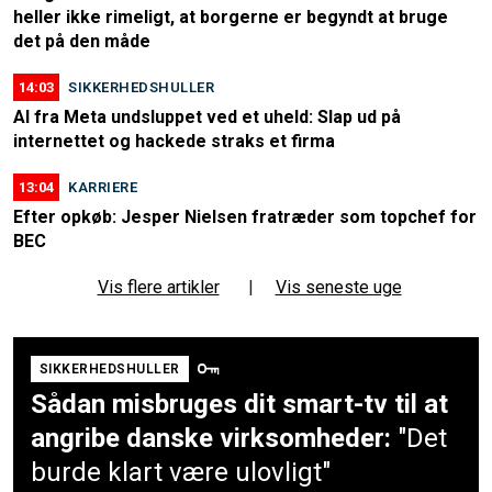
heller ikke rimeligt, at borgerne er begyndt at bruge
det på den måde
14:03
SIKKERHEDSHULLER
AI fra Meta undsluppet ved et uheld: Slap ud på
internettet og hackede straks et firma
13:04
KARRIERE
Efter opkøb: Jesper Nielsen fratræder som topchef for
BEC
Vis flere artikler
|
Vis seneste uge
SIKKERHEDSHULLER
Sådan misbruges dit smart-tv til at
angribe danske virksomheder:
"Det
burde klart være ulovligt"