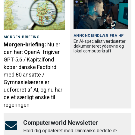
ANNONCEINDLÆG FRA
HP
MORGEN-BRIEFING
En AI-specialist værdsætter
Morgen-briefing:
Nu er
dokumenteret ydeevne og
lokal computerkraft
den her: OpenAI frigiver
GPT-5.6 / Kapitalfond
køber danske Factbird
med 80 ansatte /
Gymnasielærere er
udfordret af AI, og nu har
de et særligt ønske til
regeringen
Computerworld Newsletter
Hold dig opdateret med Danmarks bedste it-