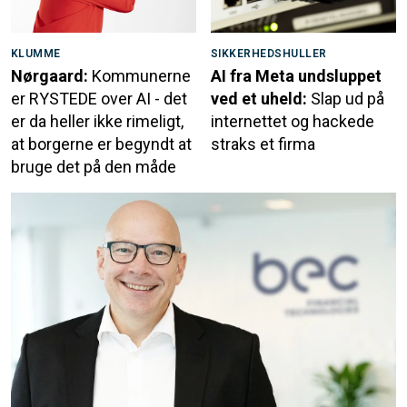
KLUMME
SIKKERHEDSHULLER
Nørgaard:
Kommunerne
AI fra Meta undsluppet
er RYSTEDE over AI - det
ved et uheld:
Slap ud på
er da heller ikke rimeligt,
internettet og hackede
at borgerne er begyndt at
straks et firma
bruge det på den måde