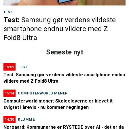
TEST
Test:
Samsung gør verdens vildeste
smartphone endnu vildere med Z
Fold8 Ultra
Seneste nyt
15:59
TEST
Test: Samsung gør verdens vildeste smartphone endnu
vildere med Z Fold8 Ultra
15:14
COMPUTERWORLD MENER
Computerworld mener: Skoleeleverne er blevet it-
svigtet i årevis - nu kommer regningen
14:30
KLUMME
Nørgaard: Kommunerne er RYSTEDE over AI - det er da