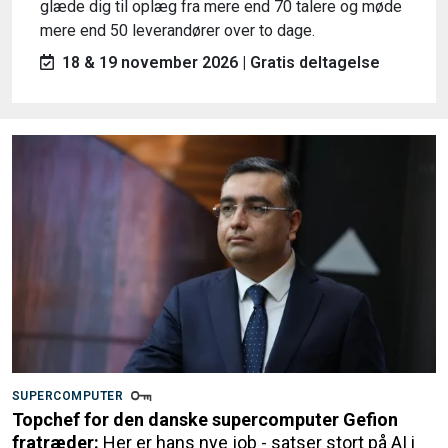
glæde dig til oplæg fra mere end 70 talere og møde
mere end 50 leverandører over to dage.
18 & 19 november 2026 | Gratis deltagelse
SUPERCOMPUTER
Topchef for den danske supercomputer Gefion
fratræder:
Her er hans nye job - satser stort på AI i