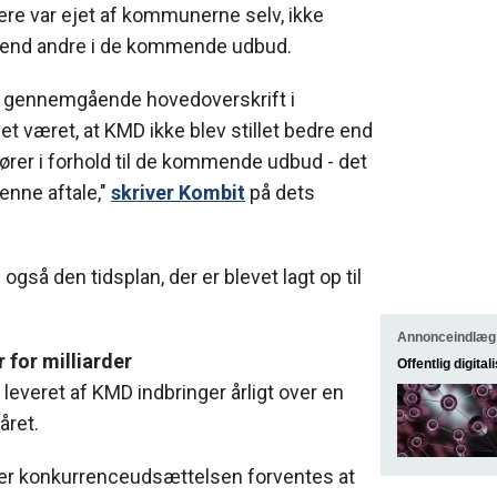
ere var ejet af kommunerne selv, ikke
et end andre i de kommende udbud.
n gennemgående hovedoverskrift i
et været, at KMD ikke blev stillet bedre end
ører i forhold til de kommende udbud - det
enne aftale,"
skriver Kombit
på dets
også den tidsplan, der er blevet lagt op til
Annonceindlæg
for milliarder
Offentlig digital
everet af KMD indbringer årligt over en
året.
er konkurrenceudsættelsen forventes at