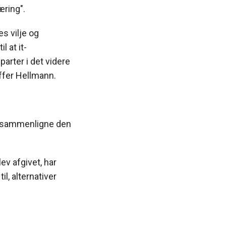
æring".
s vilje og
 at it-
arter i det videre
offer Hellmann.
ke sammenligne den
v afgivet, har
l, alternativer