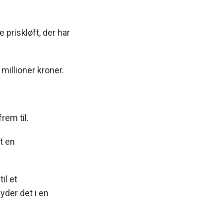
priskløft, der har
millioner kroner.
rem til.
t en
il et
yder det i en