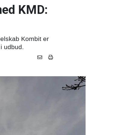
 med KMD:
selskab Kombit er
i udbud.