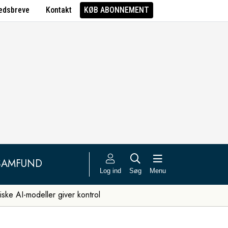
edsbreve
Kontakt
KØB ABONNEMENT
SAMFUND
Log ind
Søg
Menu
iske AI-modeller giver kontrol