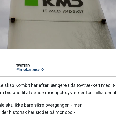
TWITTER
@kristianhansenO
lskab Kombit har efter længere tids tovtrækkeri med i
om bistand til at sende monopol-systemer for milliarder af
ale skal ikke bare sikre overgangen - men
, der historisk har siddet på monopol-