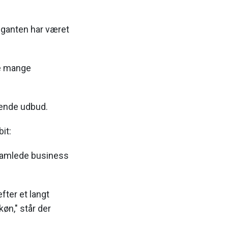
iganten har været
de mange
ende udbud.
it:
 samlede business
fter et langt
køn," står der