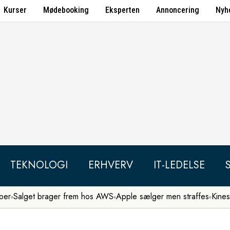
Kurser
Mødebooking
Eksperten
Annoncering
Nyh
TEKNOLOGI
ERHVERV
IT-LEDELSE
per
Salget brager frem hos AWS
Apple sælger men straffes
Kines