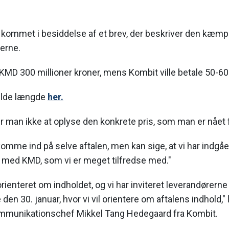
ommet i besiddelse af et brev, der beskriver den kæmpe 
erne.
KMD 300 millioner kroner, mens Kombit ville betale 50-60 
fulde længde
her.
man ikke at oplyse den konkrete pris, som man er nået f
komme ind på selve aftalen, men kan sige, at vi har indgåe
 med KMD, som vi er meget tilfredse med."
enteret om indholdet, og vi har inviteret leverandørerne t
n 30. januar, hvor vi vil orientere om aftalens indhold," l
mmunikationschef Mikkel Tang Hedegaard fra Kombit.