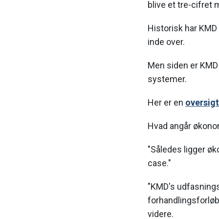
blive et tre-cifret
Historisk har KMD 
inde over.
Men siden er KMD
systemer.
Her er en
oversig
Hvad angår økonom
"Således ligger ø
case."
"KMD's udfasningso
forhandlingsforløb 
videre.