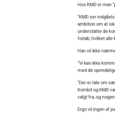
Hos KMD er man "p
"KMD ser indgåelse
ambition om at sik
understøtte de kom
forløb, hvilket all
Han vil ikke nærmer
"Vi kan ikke komm
med de oprindelige
"Der er tale om s
Kombit og KMD være
valgt fra, og nogen
Ergo vil ingen af p