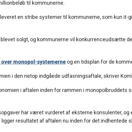
 millionbeløb til kommunerne.
leveret en stribe systemer til kommunerne, som kun it-g
 blevet solgt, og kommunerne vil konkurrenceudsætte 
t over monopol-systemerne
og en tidsplan for de komm
ien i den netop indgåede udfasningsaftale, skriver Komb
konomien i aftalen inden for rammen i monopolbruddets
pgaver har været vurderet af eksterne konsulenter, og e
ligger resultatet af aftalen nu inden for det indhentede s