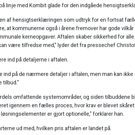
å linje med Kombit glade for den indgåede hensigtserkl
n af hensigtserklæringen som udtryk for en fortsat fælle
re, at kommunerne også i årene fremover har gode vilkår til
munale kerneopgaver. Aftalen skaber sikkerhed for alle p
e kan være tilfredse med," lyder det fra pressechef Christ
e ind på detaljerne i aftalen.
e ind på de nærmere detaljer i aftalen, men man kan ik
 tilbud."
ærdels omfattende systemområder, og siden tilbuddene ble
t igennem en fælles proces, hvor krav er blevet skåret ti
 løsningselementer er gjort optionelle," forklarer han.
arterne ud med, hvilken pris aftalen er landet på.