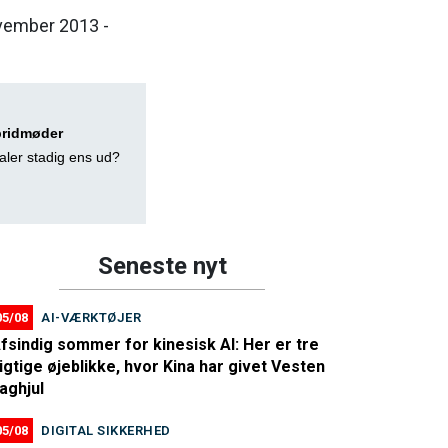
ovember 2013 -
bridmøder
aler stadig ens ud?
Seneste nyt
05/08
AI-VÆRKTØJER
fsindig sommer for kinesisk AI: Her er tre
igtige øjeblikke, hvor Kina har givet Vesten
aghjul
05/08
DIGITAL SIKKERHED