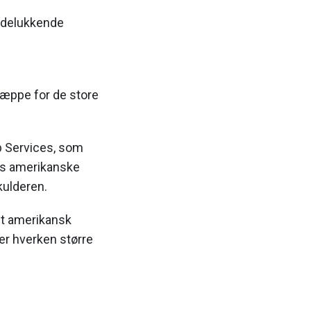
 udelukkende
næppe for de store
 Services, som
is amerikanske
kulderen.
gt amerikansk
 er hverken større