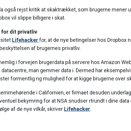
da også rejst kritik at skaktrækket, som brugerne mener
ox vil slippe billigere i skat.
or dit privatliv
bsitet
Lifehacker
for, at de nye betingelser hos Dropbox 
eskyttelsen af brugernes privatliv.
emlig i forvejen brugerdata på servere hos Amazon Web
lke datacentre, man gemmer data i. Dermed har eksempelv
ster formentlig rig mulighed for at kigge brugerne over s
hjemmehørende i Californien, er firmaet desuden underla
eventuel bekymring for at NSA snudser rtrundt i dine data
lge af de nye vilkår, skriver
Lifehacker
.