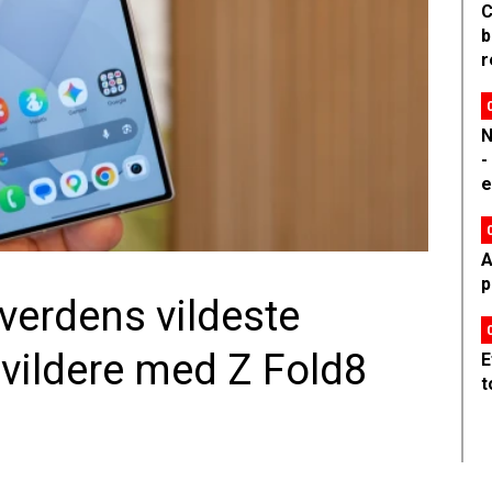
C
b
r
N
-
e
A
p
erdens vildeste
ildere med Z Fold8
E
t