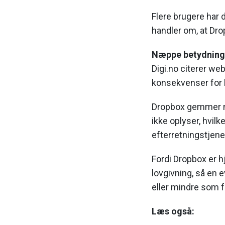
Flere brugere har 
handler om, at Dropb
Næppe betydning f
Digi.no citerer we
konsekvenser for b
Dropbox gemmer n
ikke oplyser, hvi
efterretningstjene
Fordi Dropbox er 
lovgivning, så en 
eller mindre som fø
Læs også: