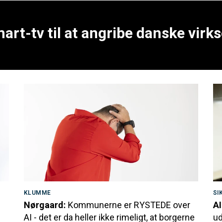
art-tv til at angribe danske vir
KLUMME
SI
Nørgaard:
Kommunerne er RYSTEDE over
AI
AI - det er da heller ikke rimeligt, at borgerne
ud