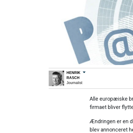
HENRIK
RASCH
Journalist
Alle europæiske br
firmaet bliver flytt
Ændringen er en d
blev annonceret he