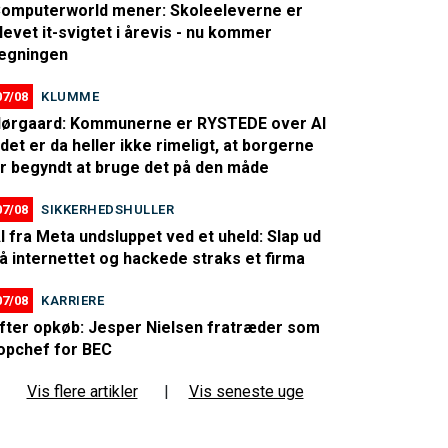
omputerworld mener: Skoleeleverne er
levet it-svigtet i årevis - nu kommer
egningen
07/08
KLUMME
ørgaard: Kommunerne er RYSTEDE over AI
 det er da heller ikke rimeligt, at borgerne
r begyndt at bruge det på den måde
07/08
SIKKERHEDSHULLER
I fra Meta undsluppet ved et uheld: Slap ud
å internettet og hackede straks et firma
07/08
KARRIERE
fter opkøb: Jesper Nielsen fratræder som
opchef for BEC
Vis flere artikler
|
Vis seneste uge