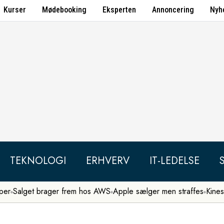
Kurser
Mødebooking
Eksperten
Annoncering
Nyh
TEKNOLOGI
ERHVERV
IT-LEDELSE
per
Salget brager frem hos AWS
Apple sælger men straffes
Kines