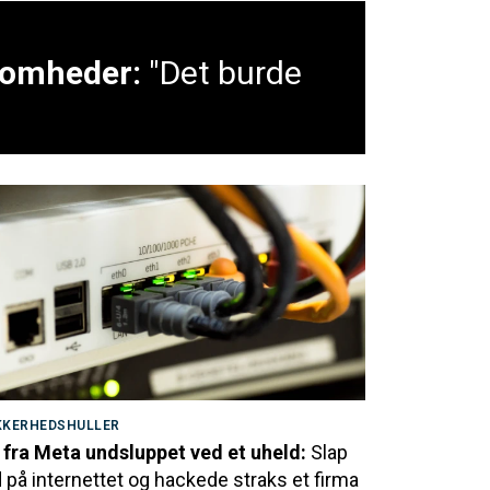
ksomheder:
"Det burde
KKERHEDSHULLER
 fra Meta undsluppet ved et uheld:
Slap
 på internettet og hackede straks et firma