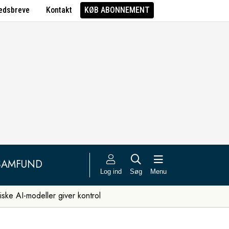
edsbreve
Kontakt
KØB ABONNEMENT
SAMFUND
Log ind
Søg
Menu
iske AI-modeller giver kontrol