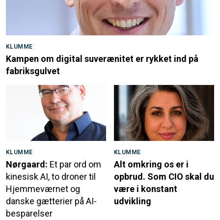
KLUMME
Kampen om digital suverænitet er rykket ind på
fabriksgulvet
KLUMME
KLUMME
Nørgaard:
Et par ord om
Alt omkring os er i
kinesisk AI, to droner til
opbrud. Som CIO skal du
Hjemmeværnet og
være i konstant
danske gætterier på AI-
udvikling
besparelser