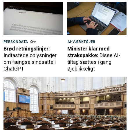
PERSONDATA
AI-VÆRKTØJER
Brød retningslinjer:
Minister klar med
Indtastede oplysninger
strakspakke:
Disse AI-
om fængselsindsatte i
tiltag sættes i gang
ChatGPT
øjeblikkeligt