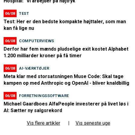
Hospital: "Vi arbejder på højtryk"
06/08
TEST
Test: Her er den bedste kompakte højttaler, som man
kan få lige nu
06/08
COMPUTERVIEWS
Derfor har fem mænds pludselige exit kostet Alphabet
1.200 milliarder kroner på få timer
06/08
AI-VÆRKTØJER
Meta klar med storsatsningen Muse Code: Skal tage
kampen op med Anthropic og OpenAI - bliver knaldbillig
06/08
FORRETNINGSSOFTWARE
Michael Gaardboes AlfaPeople investerer på livet løs i
AI: Sætter ny salgsrekord
Vis flere artikler
|
Vis seneste uge