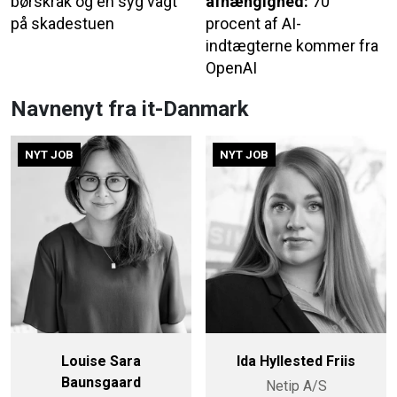
børskrak og en syg vagt
afhængighed:
70
på skadestuen
procent af AI-
indtægterne kommer fra
OpenAI
Navnenyt fra it-Danmark
NYT JOB
NYT JOB
Louise Sara
Ida Hyllested Friis
Baunsgaard
Netip A/S