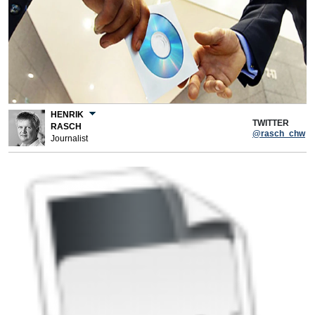
HENRIK
TWITTER
RASCH
@rasch_chw
Journalist