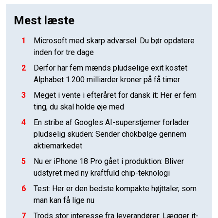
Mest læste
1
Microsoft med skarp advarsel: Du bør opdatere
inden for tre dage
2
Derfor har fem mænds pludselige exit kostet
Alphabet 1.200 milliarder kroner på få timer
3
Meget i vente i efteråret for dansk it: Her er fem
ting, du skal holde øje med
4
En stribe af Googles AI-superstjerner forlader
pludselig skuden: Sender chokbølge gennem
aktiemarkedet
5
Nu er iPhone 18 Pro gået i produktion: Bliver
udstyret med ny kraftfuld chip-teknologi
6
Test: Her er den bedste kompakte højttaler, som
man kan få lige nu
7
Trods stor interesse fra leverandører: Lægger it-