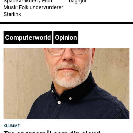
SpaceX-aktien / Elon
baghjul
Musk: Folk undervurderer
Starlink
Computerworld
Opinion
KLUMME