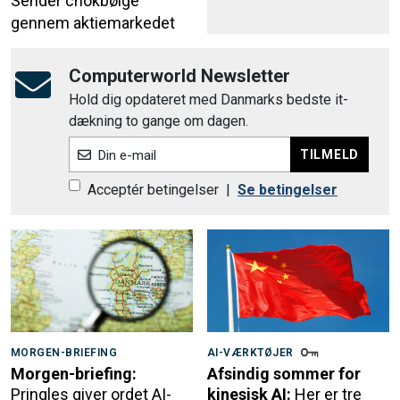
Sender chokbølge
gennem aktiemarkedet
Computerworld Newsletter
Hold dig opdateret med Danmarks bedste it-
dækning to gange om dagen.
TILMELD
Din e-mail
Acceptér betingelser
|
Se betingelser
MORGEN-BRIEFING
AI-VÆRKTØJER
Morgen-briefing:
Afsindig sommer for
Pringles giver ordet AI-
kinesisk AI:
Her er tre