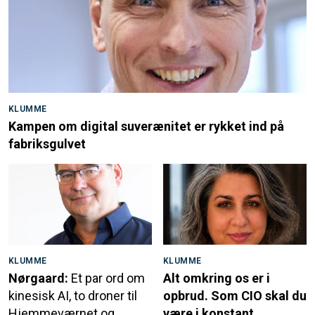
KLUMME
Kampen om digital suverænitet er rykket ind på
fabriksgulvet
KLUMME
KLUMME
Nørgaard:
Et par ord om
Alt omkring os er i
kinesisk AI, to droner til
opbrud. Som CIO skal du
Hjemmeværnet og
være i konstant