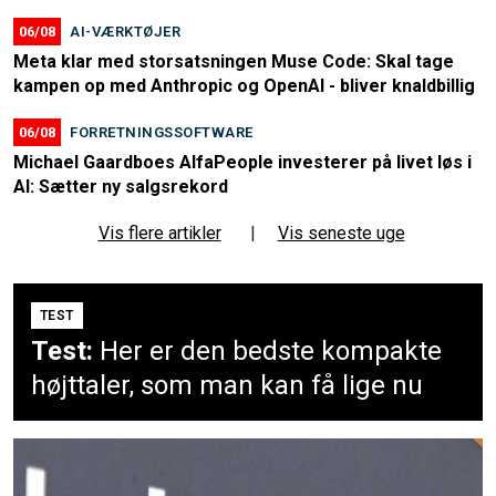
06/08
AI-VÆRKTØJER
Meta klar med storsatsningen Muse Code: Skal tage
kampen op med Anthropic og OpenAI - bliver knaldbillig
06/08
FORRETNINGSSOFTWARE
Michael Gaardboes AlfaPeople investerer på livet løs i
AI: Sætter ny salgsrekord
Vis flere artikler
|
Vis seneste uge
TEST
Test:
Her er den bedste kompakte
højttaler, som man kan få lige nu