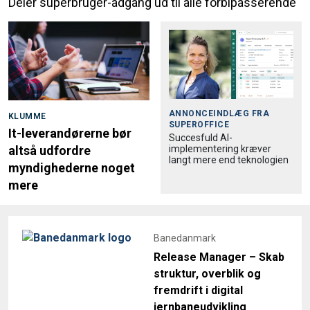
Deler superbruger-adgang ud til alle forbipasserende
ANNONCEINDLÆG FRA
KLUMME
SUPEROFFICE
It-leverandørerne bør
Succesfuld AI-
implementering kræver
altså udfordre
langt mere end teknologien
myndighederne noget
mere
Banedanmark
Release Manager – Skab
struktur, overblik og
fremdrift i digital
jernbaneudvikling