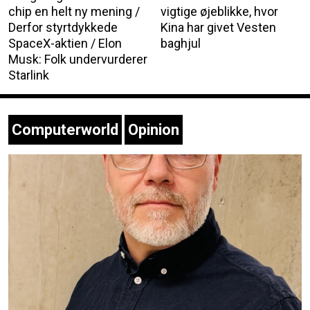
chip en helt ny mening /
vigtige øjeblikke, hvor
Derfor styrtdykkede
Kina har givet Vesten
SpaceX-aktien / Elon
baghjul
Musk: Folk undervurderer
Starlink
Computerworld
Opinion