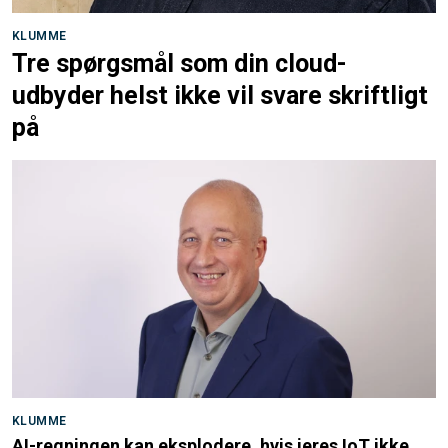
KLUMME
Tre spørgsmål som din cloud-
udbyder helst ikke vil svare skriftligt
på
KLUMME
AI-regningen kan eksplodere, hvis jeres IoT ikke