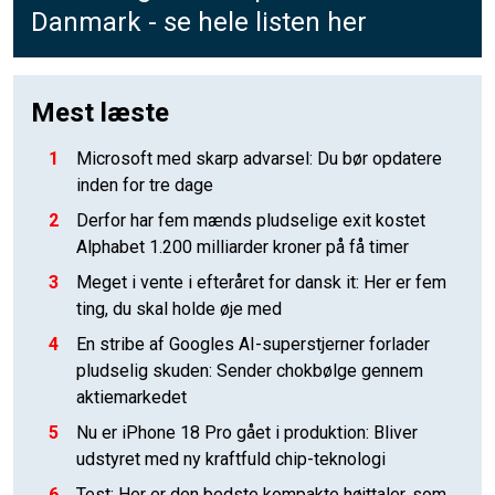
Danmark - se hele listen her
Mest læste
1
Microsoft med skarp advarsel: Du bør opdatere
inden for tre dage
2
Derfor har fem mænds pludselige exit kostet
Alphabet 1.200 milliarder kroner på få timer
3
Meget i vente i efteråret for dansk it: Her er fem
ting, du skal holde øje med
4
En stribe af Googles AI-superstjerner forlader
pludselig skuden: Sender chokbølge gennem
aktiemarkedet
5
Nu er iPhone 18 Pro gået i produktion: Bliver
udstyret med ny kraftfuld chip-teknologi
6
Test: Her er den bedste kompakte højttaler, som