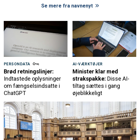
Se mere fra navnenyt
PERSONDATA
AI-VÆRKTØJER
Brød retningslinjer:
Minister klar med
Indtastede oplysninger
strakspakke:
Disse AI-
om fængselsindsatte i
tiltag sættes i gang
ChatGPT
øjeblikkeligt