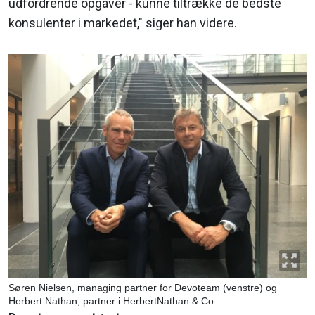
udfordrende opgaver - kunne tiltrække de bedste
konsulenter i markedet," siger han videre.
Søren Nielsen, managing partner for Devoteam (venstre) og
Herbert Nathan, partner i HerbertNathan & Co.