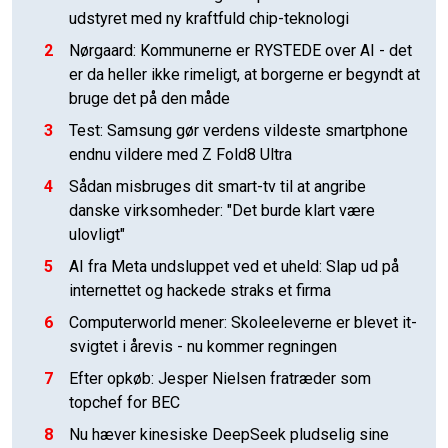
udstyret med ny kraftfuld chip-teknologi
2
Nørgaard: Kommunerne er RYSTEDE over AI - det
er da heller ikke rimeligt, at borgerne er begyndt at
bruge det på den måde
3
Test: Samsung gør verdens vildeste smartphone
endnu vildere med Z Fold8 Ultra
4
Sådan misbruges dit smart-tv til at angribe
danske virksomheder: "Det burde klart være
ulovligt"
5
AI fra Meta undsluppet ved et uheld: Slap ud på
internettet og hackede straks et firma
6
Computerworld mener: Skoleeleverne er blevet it-
svigtet i årevis - nu kommer regningen
7
Efter opkøb: Jesper Nielsen fratræder som
topchef for BEC
8
Nu hæver kinesiske DeepSeek pludselig sine