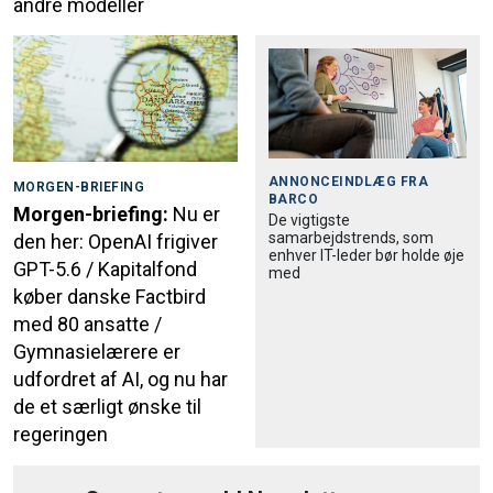
andre modeller
ANNONCEINDLÆG FRA
MORGEN-BRIEFING
BARCO
Morgen-briefing:
Nu er
De vigtigste
samarbejdstrends, som
den her: OpenAI frigiver
enhver IT-leder bør holde øje
GPT-5.6 / Kapitalfond
med
køber danske Factbird
med 80 ansatte /
Gymnasielærere er
udfordret af AI, og nu har
de et særligt ønske til
regeringen