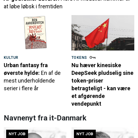
at løbe løbsk i fremtiden
KULTUR
TOKENS
Urban fantasy fra
Nu hæver kinesiske
øverste hylde:
En af de
DeepSeek pludselig sine
mest underholdende
token-priser
serier i flere år
betragteligt - kan være
et afgørende
vendepunkt
Navnenyt fra it-Danmark
NYT JOB
NYT JOB