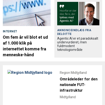
ANNONCEINDLÆG FRA
INTERNET
DELOITTE
Om fem år vil blot et ud
Agentic AI er et paradoksalt
undervurderet, men
af 1.000 klik på
fuldmodent
internettet komme fra
teknologiområde
menneske-hånd
Region Midtjylland
Områdeleder for den
nationale FUT-
infrastruktur
Midtjylland