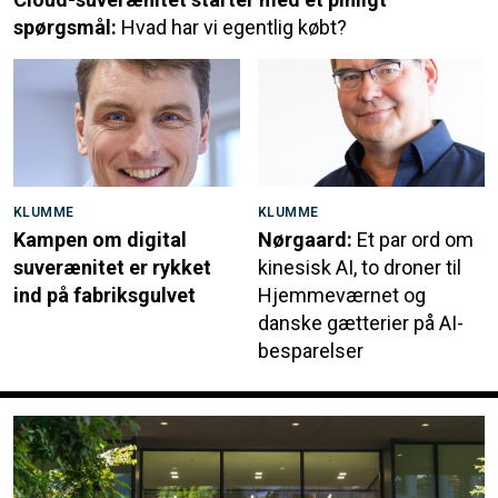
spørgsmål:
Hvad har vi egentlig købt?
KLUMME
KLUMME
Kampen om digital
Nørgaard:
Et par ord om
suverænitet er rykket
kinesisk AI, to droner til
ind på fabriksgulvet
Hjemmeværnet og
danske gætterier på AI-
besparelser