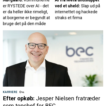
er RYSTEDE over AI - det
ved et uheld:
Slap ud på
er da heller ikke rimeligt,
internettet og hackede
at borgerne er begyndt at
straks et firma
bruge det på den måde
KARRIERE
Efter opkøb:
Jesper Nielsen fratræder
som topchef for BEC