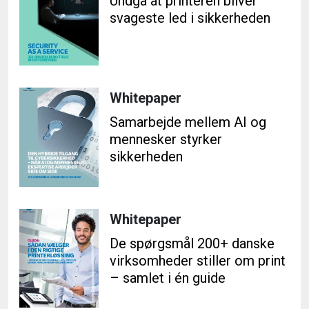
Undgå at printeren bliver
svageste led i sikkerheden
Whitepaper
Samarbejde mellem AI og
mennesker styrker
sikkerheden
Whitepaper
De spørgsmål 200+ danske
virksomheder stiller om print
– samlet i én guide