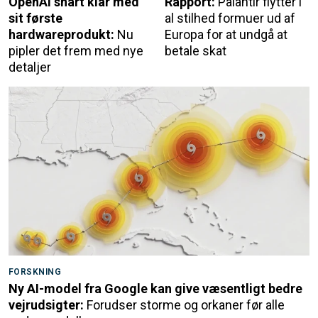
OpenAI snart klar med
Rapport:
Palantir flytter i
sit første
al stilhed formuer ud af
hardwareprodukt:
Nu
Europa for at undgå at
pipler det frem med nye
betale skat
detaljer
FORSKNING
Ny AI-model fra Google kan give væsentligt bedre
vejrudsigter:
Forudser storme og orkaner før alle