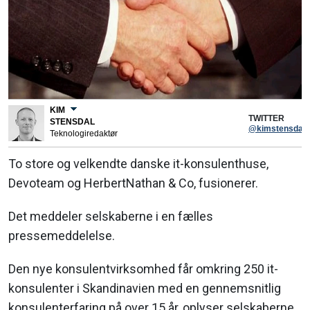
KIM
TWITTER
STENSDAL
@kimstensdal
Teknologiredaktør
To store og velkendte danske it-konsulenthuse,
Devoteam og HerbertNathan & Co, fusionerer.
Det meddeler selskaberne i en fælles
pressemeddelelse.
Den nye konsulentvirksomhed får omkring 250 it-
konsulenter i Skandinavien med en gennemsnitlig
konsulenterfaring på over 15 år, oplyser selskaberne.