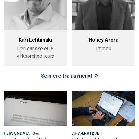
Kari Lehtimäki
Honey Arora
Den danske eID-
Immeo
virksomhed Idura
Se mere fra navnenyt
PERSONDATA
AI-VÆRKTØJER