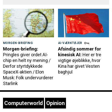
MORGEN-BRIEFING
AI-VÆRKTØJER
Morgen-briefing:
Afsindig sommer for
Pringles giver ordet AI-
kinesisk AI:
Her er tre
chip en helt ny mening /
vigtige øjeblikke, hvor
Derfor styrtdykkede
Kina har givet Vesten
SpaceX-aktien / Elon
baghjul
Musk: Folk undervurderer
Starlink
Computerworld
Opinion