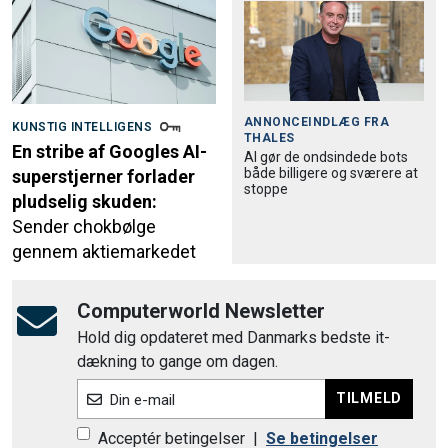
ANNONCEINDLÆG FRA
KUNSTIG INTELLIGENS
THALES
En stribe af Googles AI-
AI gør de ondsindede bots
både billigere og sværere at
superstjerner forlader
stoppe
pludselig skuden:
Sender chokbølge
gennem aktiemarkedet
Computerworld Newsletter
Hold dig opdateret med Danmarks bedste it-
dækning to gange om dagen.
TILMELD
Din e-mail
Acceptér betingelser
|
Se betingelser