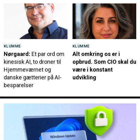
KLUMME
KLUMME
Nørgaard:
Et par ord om
Alt omkring os er i
kinesisk AI, to droner til
opbrud. Som CIO skal du
Hjemmeværnet og
være i konstant
danske gætterier på AI-
udvikling
besparelser