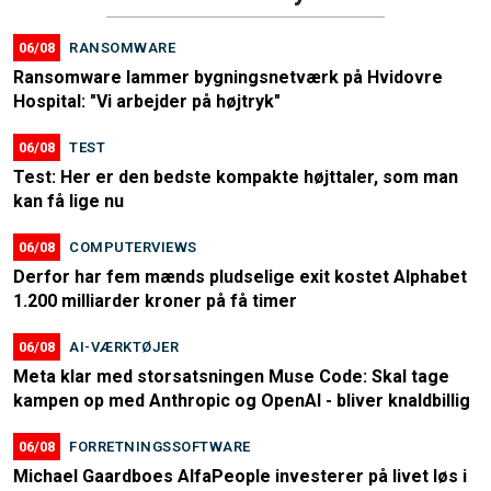
06/08
RANSOMWARE
Ransomware lammer bygningsnetværk på Hvidovre
Hospital: "Vi arbejder på højtryk"
06/08
TEST
Test: Her er den bedste kompakte højttaler, som man
kan få lige nu
06/08
COMPUTERVIEWS
Derfor har fem mænds pludselige exit kostet Alphabet
1.200 milliarder kroner på få timer
06/08
AI-VÆRKTØJER
Meta klar med storsatsningen Muse Code: Skal tage
kampen op med Anthropic og OpenAI - bliver knaldbillig
06/08
FORRETNINGSSOFTWARE
Michael Gaardboes AlfaPeople investerer på livet løs i