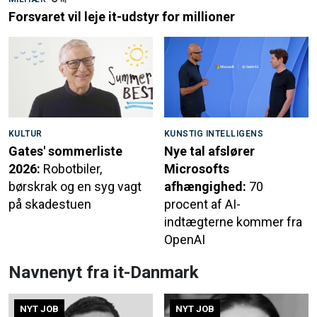
Forsvaret vil leje it-udstyr for millioner
KULTUR
KUNSTIG INTELLIGENS
Gates' sommerliste
Nye tal afslører
2026:
Robotbiler,
Microsofts
børskrak og en syg vagt
afhængighed:
70
på skadestuen
procent af AI-
indtægterne kommer fra
OpenAI
Navnenyt fra it-Danmark
NYT JOB
NYT JOB