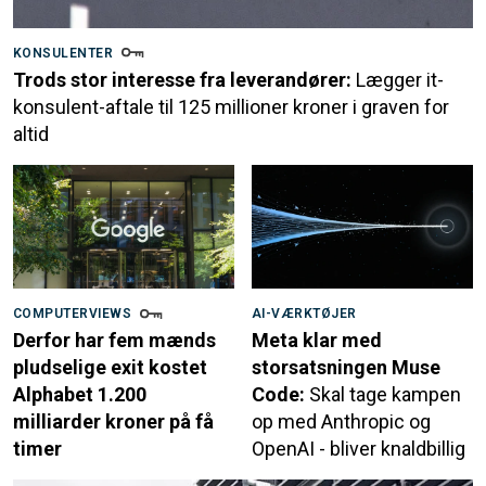
KONSULENTER
Trods stor interesse fra leverandører:
Lægger it-
konsulent-aftale til 125 millioner kroner i graven for
altid
COMPUTERVIEWS
AI-VÆRKTØJER
Derfor har fem mænds
Meta klar med
pludselige exit kostet
storsatsningen Muse
Alphabet 1.200
Code:
Skal tage kampen
milliarder kroner på få
op med Anthropic og
timer
OpenAI - bliver knaldbillig