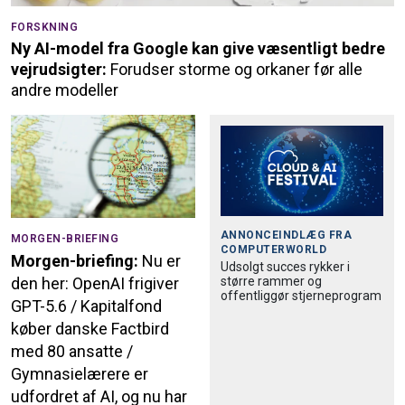
FORSKNING
Ny AI-model fra Google kan give væsentligt bedre
vejrudsigter:
Forudser storme og orkaner før alle
andre modeller
ANNONCEINDLÆG FRA
MORGEN-BRIEFING
COMPUTERWORLD
Morgen-briefing:
Nu er
Udsolgt succes rykker i
større rammer og
den her: OpenAI frigiver
offentliggør stjerneprogram
GPT-5.6 / Kapitalfond
køber danske Factbird
med 80 ansatte /
Gymnasielærere er
udfordret af AI, og nu har