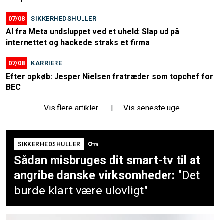
07/08
SIKKERHEDSHULLER
AI fra Meta undsluppet ved et uheld: Slap ud på
internettet og hackede straks et firma
07/08
KARRIERE
Efter opkøb: Jesper Nielsen fratræder som topchef for
BEC
Vis flere artikler
|
Vis seneste uge
SIKKERHEDSHULLER
Sådan misbruges dit smart-tv til at
angribe danske virksomheder:
"Det
burde klart være ulovligt"