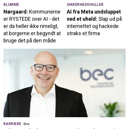
KLUMME
SIKKERHEDSHULLER
Nørgaard:
Kommunerne
AI fra Meta undsluppet
er RYSTEDE over AI - det
ved et uheld:
Slap ud på
er da heller ikke rimeligt,
internettet og hackede
at borgerne er begyndt at
straks et firma
bruge det på den måde
KARRIERE