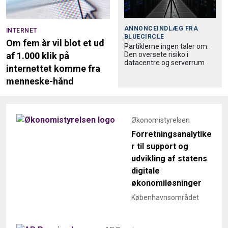
ANNONCEINDLÆG FRA
INTERNET
BLUECIRCLE
Om fem år vil blot et ud
Partiklerne ingen taler om:
Den oversete risiko i
af 1.000 klik på
datacentre og serverrum
internettet komme fra
menneske-hånd
Økonomistyrelsen
Forretningsanalytike
r til support og
udvikling af statens
digitale
økonomiløsninger
Københavnsområdet