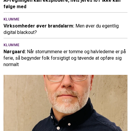
AI-regningen kan eksplodere, hvis jeres IoT ikke kan
følge med
KLUMME
Virksomheder øver brandalarm:
Men øver du egentlig
digital blackout?
KLUMME
Nørgaard:
Når storrummene er tomme og halvlederne er på
ferie, så begynder folk forsigtigt og tøvende at opføre sig
normalt