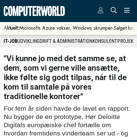
Aktuelt:
Microsofts Azure vokser, Windows skrumper
Salget bra
IT-JOB
UDVIKLING
DRIFT & ADMINISTRATION
KONSULENT
PROJEKT
"Vi kunne jo med det samme se, at
dem, som vi gerne ville ansætte,
ikke følte sig godt tilpas, når til de
kom til samtale på vores
traditionelle kontorer"
For fem år siden havde de lavet en rapport.
Nu bygger de en prototype. Hør Deloitte
Digitals europæiske chef fortælle om
hvordan fremtidens vinderteam ser ud - og