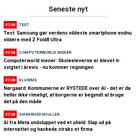
Seneste nyt
07/08
TEST
Test: Samsung gør verdens vildeste smartphone endnu
vildere med Z Fold8 Ultra
07/08
COMPUTERWORLD MENER
Computerworld mener: Skoleeleverne er blevet it-
svigtet i årevis - nu kommer regningen
07/08
KLUMME
Nørgaard: Kommunerne er RYSTEDE over AI - det er da
heller ikke rimeligt, at borgerne er begyndt at bruge
det på den måde
07/08
SIKKERHEDSHULLER
AI fra Meta undsluppet ved et uheld: Slap ud på
internettet og hackede straks et firma