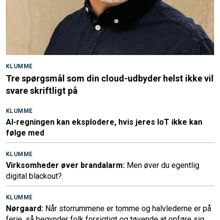
KLUMME
Tre spørgsmål som din cloud-udbyder helst ikke vil
svare skriftligt på
KLUMME
AI-regningen kan eksplodere, hvis jeres IoT ikke kan
følge med
KLUMME
Virksomheder øver brandalarm:
Men øver du egentlig
digital blackout?
KLUMME
Nørgaard:
Når storrummene er tomme og halvlederne er på
ferie, så begynder folk forsigtigt og tøvende at opføre sig