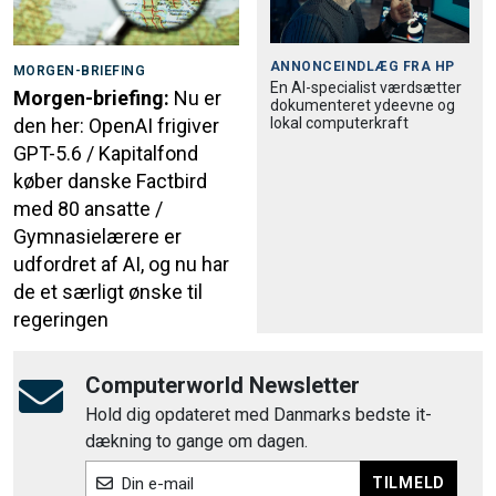
ANNONCEINDLÆG FRA
HP
MORGEN-BRIEFING
En AI-specialist værdsætter
Morgen-briefing:
Nu er
dokumenteret ydeevne og
lokal computerkraft
den her: OpenAI frigiver
GPT-5.6 / Kapitalfond
køber danske Factbird
med 80 ansatte /
Gymnasielærere er
udfordret af AI, og nu har
de et særligt ønske til
regeringen
Computerworld Newsletter
Hold dig opdateret med Danmarks bedste it-
dækning to gange om dagen.
TILMELD
Din e-mail