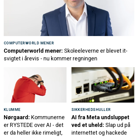
COMPUTERWORLD MENER
Computerworld mener:
Skoleeleverne er blevet it-
svigtet i årevis - nu kommer regningen
KLUMME
SIKKERHEDSHULLER
Nørgaard:
Kommunerne
AI fra Meta undsluppet
er RYSTEDE over AI - det
ved et uheld:
Slap ud på
er da heller ikke rimeligt,
internettet og hackede