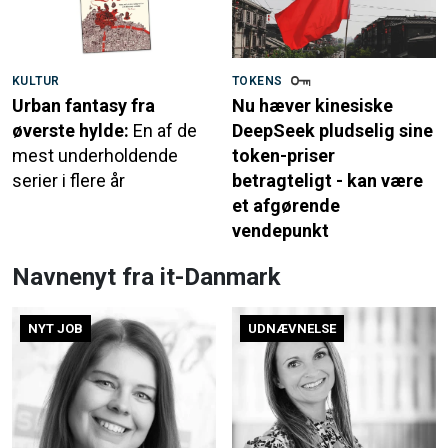
KULTUR
TOKENS
Urban fantasy fra
Nu hæver kinesiske
øverste hylde:
En af de
DeepSeek pludselig sine
mest underholdende
token-priser
serier i flere år
betragteligt - kan være
et afgørende
vendepunkt
Navnenyt fra it-Danmark
NYT JOB
UDNÆVNELSE