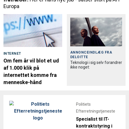
Europa
ANNONCEINDLÆG FRA
INTERNET
DELOITTE
Om fem år vil blot et ud
Teknologi i sig selv forandrer
ikke noget:
af 1.000 klik på
internettet komme fra
menneske-hånd
Politiets
Efterretningstjeneste
Specialist til IT-
kontraktstyring i