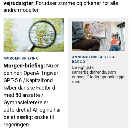
vejrudsigter:
Forudser storme og orkaner før alle
andre modeller
ANNONCEINDLÆG FRA
MORGEN-BRIEFING
BARCO
Morgen-briefing:
Nu er
De vigtigste
samarbejdstrends, som
den her: OpenAI frigiver
enhver IT-leder bør holde øje
GPT-5.6 / Kapitalfond
med
køber danske Factbird
med 80 ansatte /
Gymnasielærere er
udfordret af AI, og nu har
de et særligt ønske til
regeringen