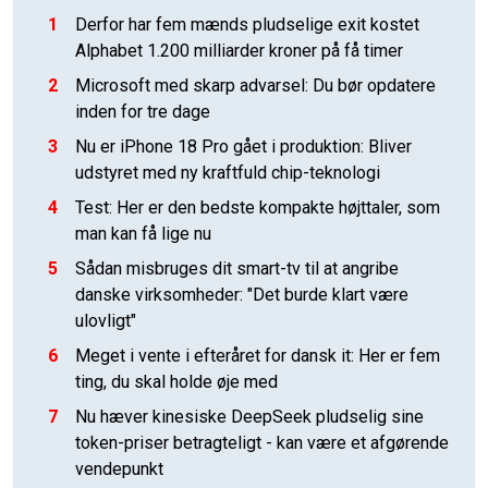
1
Derfor har fem mænds pludselige exit kostet
Alphabet 1.200 milliarder kroner på få timer
2
Microsoft med skarp advarsel: Du bør opdatere
inden for tre dage
3
Nu er iPhone 18 Pro gået i produktion: Bliver
udstyret med ny kraftfuld chip-teknologi
4
Test: Her er den bedste kompakte højttaler, som
man kan få lige nu
5
Sådan misbruges dit smart-tv til at angribe
danske virksomheder: "Det burde klart være
ulovligt"
6
Meget i vente i efteråret for dansk it: Her er fem
ting, du skal holde øje med
7
Nu hæver kinesiske DeepSeek pludselig sine
token-priser betragteligt - kan være et afgørende
vendepunkt