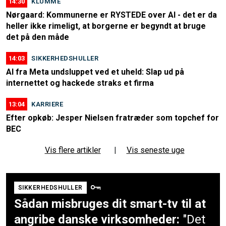
14:30
KLUMME
Nørgaard: Kommunerne er RYSTEDE over AI - det er da
heller ikke rimeligt, at borgerne er begyndt at bruge
det på den måde
14:03
SIKKERHEDSHULLER
AI fra Meta undsluppet ved et uheld: Slap ud på
internettet og hackede straks et firma
13:04
KARRIERE
Efter opkøb: Jesper Nielsen fratræder som topchef for
BEC
Vis flere artikler
|
Vis seneste uge
SIKKERHEDSHULLER
Sådan misbruges dit smart-tv til at
angribe danske virksomheder:
"Det