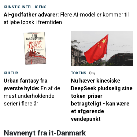
KUNSTIG INTELLIGENS
AI-godfather advarer:
Flere AI-modeller kommer til
at løbe løbsk i fremtiden
KULTUR
TOKENS
Urban fantasy fra
Nu hæver kinesiske
øverste hylde:
En af de
DeepSeek pludselig sine
mest underholdende
token-priser
serier i flere år
betragteligt - kan være
et afgørende
vendepunkt
Navnenyt fra it-Danmark