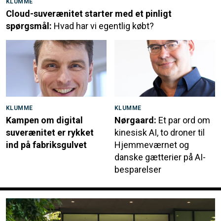
KLUMME
Cloud-suverænitet starter med et pinligt
spørgsmål:
Hvad har vi egentlig købt?
KLUMME
KLUMME
Kampen om digital
Nørgaard:
Et par ord om
suverænitet er rykket
kinesisk AI, to droner til
ind på fabriksgulvet
Hjemmeværnet og
danske gætterier på AI-
besparelser