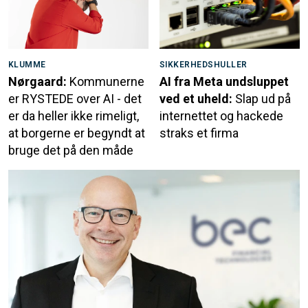
KLUMME
SIKKERHEDSHULLER
Nørgaard:
Kommunerne
AI fra Meta undsluppet
er RYSTEDE over AI - det
ved et uheld:
Slap ud på
er da heller ikke rimeligt,
internettet og hackede
at borgerne er begyndt at
straks et firma
bruge det på den måde