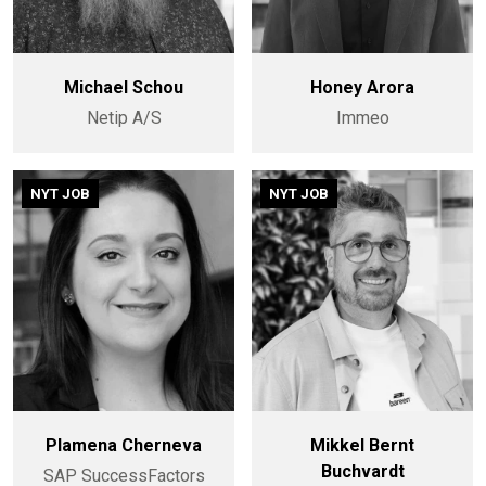
Michael Schou
Honey Arora
Netip A/S
Immeo
NYT JOB
NYT JOB
Plamena Cherneva
Mikkel Bernt
Buchvardt
SAP SuccessFactors