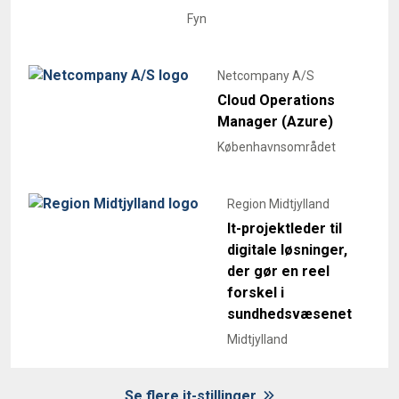
Fyn
Netcompany A/S
Cloud Operations
Manager (Azure)
Københavnsområdet
Region Midtjylland
It-projektleder til
digitale løsninger,
der gør en reel
forskel i
sundhedsvæsenet
Midtjylland
Se flere it-stillinger