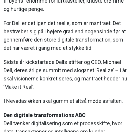
til byens renommé for luftkasteller, knuste drømme
og hurtige penge.
For Dell er det igen det reelle, som er mantraet. Det
bestræber sig på i højere grad end nogensinde før at
gennemføre den store digitale transformation, som
det har været i gang med et stykke tid
Sidste år kickstartede Dells stifter og CEO, Michael
Dell, deres årlige summit med sloganet ’Realize’ – i år
skal visionerne konkretiseres, og mantraet hedder nu
’Make it Real’.
I Nevadas ørken skal gummiet altså møde asfalten.
Den digitale transformations ABC
Dell tænker digitalisering som et processkifte, hvor
data, transaktioner og intelligens om kunder,