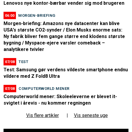
Lenovos nye kontor-bærbar vender sig mod brugeren
06:00
MORGEN-BRIEFING
Morgen-briefing: Amazons nye datacenter kan blive
USA's største CO2-synder / Elon Musks enorme sats:
Ny fabrik bliver fem gange større end klodens største
bygning / Myspace-ejere varsler comeback –
analytikere tvivler
07/08
TEST
Test: Samsung gør verdens vildeste smartphone endnu
vildere med Z Fold8 Ultra
07/08
COMPUTERWORLD MENER
Computerworld mener: Skoleeleverne er blevet it-
svigtet i årevis - nu kommer regningen
Vis flere artikler
|
Vis seneste uge