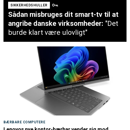
SIKKERHEDSHULLER
Sådan misbruges dit smart-tv til at
angribe danske virksomheder:
"Det
burde klart være ulovligt"
BÆRBARE COMPUTERE
Lenovos nye kontor-bærbar vender sig mod