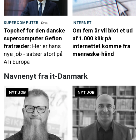
SUPERCOMPUTER
INTERNET
Topchef for den danske
Om fem år vil blot et ud
supercomputer Gefion
af 1.000 klik på
fratræder:
Her er hans
internettet komme fra
nye job - satser stort på
menneske-hånd
AI i Europa
Navnenyt fra it-Danmark
NYT JOB
NYT JOB