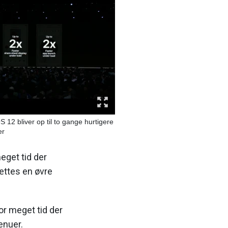
OS 12 bliver op til to gange hurtigere
er
meget tid der
ættes en øvre
r meget tid der
enuer.