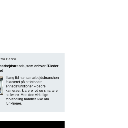
fra Barco
marbejdstrends, som enhver IT-leder
ed
I lang tid har samarbejdsbranchen
fokuseret på at forbedre
enhedsfunktioner – bedre
kameraer, klarere lyd og smartere
software. Men den virkelige
forvandling handler ikke om
funktioner.