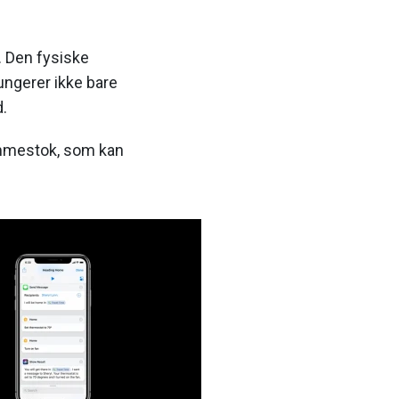
. Den fysiske
fungerer ikke bare
d.
tommestok, som kan