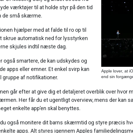
byde værktøjer til at holde styr på den tid
ran de små skærme.
ionen hjælper med at falde til ro op til
t skrue automatisk ned for lysstyrken
rne skjules indtil næste dag.
ver også smartere, de kan udskydes og
e apps eller emner. Et enkel svirp kan
Apple lover, at i
 gruppe af notifikationer.
end sin forgæng
en går efter at give dig et detaljeret overblik over hvor 
kærmen. Her får du et ugentligt overview, mens der kan s
eget enkelte app’en skal benyttes.
du også monitere dit barns skærmtid og styre præcis hvo
enkelte apps. Alt styres igennem Apples familiedelingsm