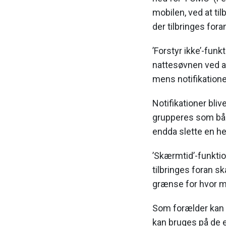
mobilen, ved at til
der tilbringes fo
’Forstyr ikke’-funkt
nattesøvnen ved a
mens notifikatione
Notifikationer bli
grupperes som båd
endda slette en hel
’Skærmtid’-funktion
tilbringes foran s
grænse for hvor m
Som forælder kan 
kan bruges på de 