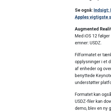
Se også:
Indsigt:
Apples vigtigste 
Augmented Realit
Med iOS 12 følger i
emner: USDZ.
Filformatet er tæ
opplysninger i et 
af enheder og ove
benyttede Keynoten
understøtter plat
Formatet kan også
USDZ-filer kan dow
demo, blev en ny g