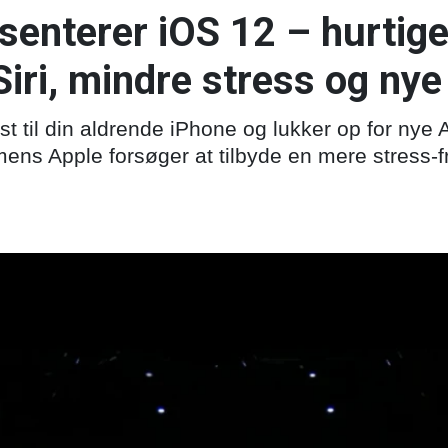
enterer iOS 12 – hurtige
iri, mindre stress og ny
st til din aldrende iPhone og lukker op for nye 
ens Apple forsøger at tilbyde en mere stress-f