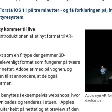
 Forstå iOS 11 på tre minutter - og få forklaringen på, h
styresystem
y kommer til live
ntroduktionen af et nyt format til AR-
nkt som en filtype der gemmer 3D-
delevenligt format som fungerer på tværs
r nettet. Adobe er med på vognen, og
 til at annoncere, at de også
formen.
 benyttes i eksempelvis webshops, hvor
Apple nye AR-form
dagligstuen
nloades og renderes i stuen. I Apples
uitar købt på nettet og et preview af den