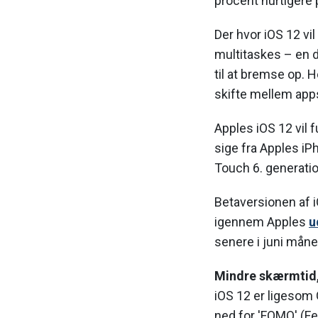
procent hurtigere 
Der hvor iOS 12 vil
multitaskes – en d
til at bremse op. 
skifte mellem apps
Apples iOS 12 vil 
sige fra Apples iPh
Touch 6. generatio
Betaversionen af i
igennem Apples
u
senere i juni måne
Mindre skærmtid,
iOS 12 er ligesom 
ned for 'FOMO' (Fe