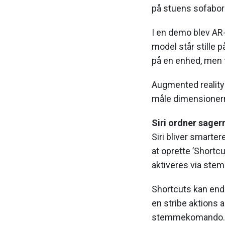
på stuens sofabor
I en demo blev AR-
model står stille 
på en enhed, men f
Augmented reality 
måle dimensionerne
Siri ordner sage
Siri bliver smarte
at oprette ’Shortc
aktiveres via st
Shortcuts kan endd
en stribe aktions 
stemmekomando. K