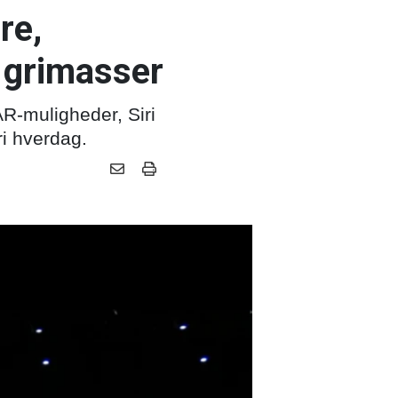
re,
e grimasser
AR-muligheder, Siri
ri hverdag.