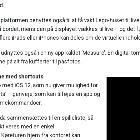
d.
platformen benyttes også til at få vakt Lego-huset til live
på bordet, mens den på displayet vækkes til live – og det 
lere iPads eller iPhones kan deles om de virtuelle indhol
udnyttes også i en ny app kaldet ’Measure’. En digital 
 på alt fra kufferter til pasfotos.
rne med shortcuts
re med iOS 12, som nu giver mulighed for
uts’ – genveje, som kan tilføjes en app og
emmekommandoer.
a sammensættes til en spilleliste, så
aktiveres med en enkel
øreturen hjem fra kontoret kan