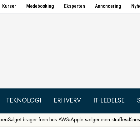
Kurser
Mødebooking
Eksperten
Annoncering
Nyh
TEKNOLOGI
ERHVERV
IT-LEDELSE
per
Salget brager frem hos AWS
Apple sælger men straffes
Kines