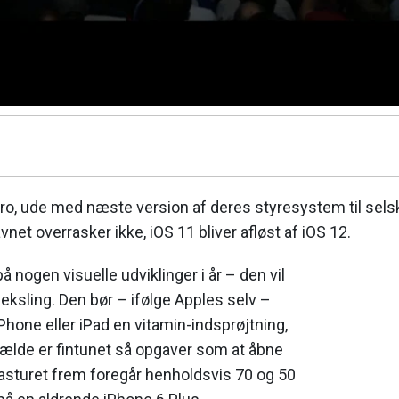
n tro, ude med næste version af deres styresystem til sel
net overrasker ikke, iOS 11 bliver afløst af iOS 12.
å nogen visuelle udviklinger i år – den vil
rveksling. Den bør – ifølge Apples selv –
iPhone eller iPad en vitamin-indsprøjtning,
fælde er fintunet så opgaver som at åbne
tasturet frem foregår henholdsvis 70 og 50