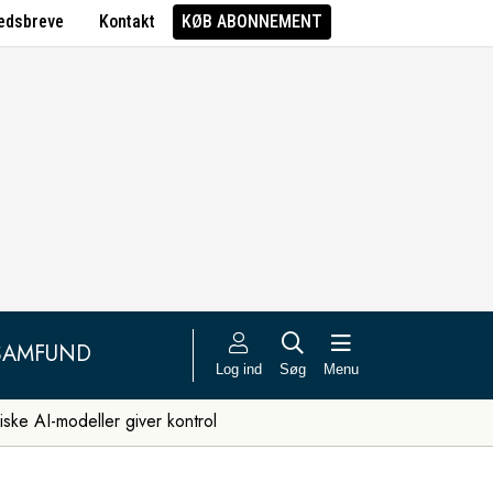
edsbreve
Kontakt
KØB ABONNEMENT
SAMFUND
Log ind
Søg
Menu
iske AI-modeller giver kontrol