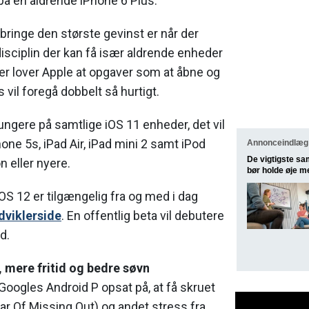
på en aldrende iPhone 6 Plus.
 bringe den største gevinst er når der
isciplin der kan få især aldrende enheder
Her lover Apple at opgaver som at åbne og
 vil foregå dobbelt så hurtigt.
fungere på samtlige iOS 11 enheder, det vil
one 5s, iPad Air, iPad mini 2 samt iPod
Annonceindlæg 
De vigtigste sa
n eller nyere.
bør holde øje m
OS 12 er tilgængelig fra og med i dag
dviklerside
. En offentlig beta vil debutere
d.
 mere fritid og bedre søvn
Googles Android P opsat på, at få skruet
ar Of Missing Out) og andet stress fra