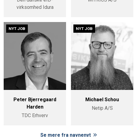
virksomhed Idura
NYT JOB
NYT JOB
Peter Bjerregaard
Michael Schou
Harden
Netip A/S
TDC Erhverv
Se mere fra navnenyt