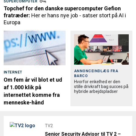
SUPERCOMPUTER
Topchef for den danske supercomputer Gefion
fratræder:
Her er hans nye job - satser stort på AI i
Europa
ANNONCEINDLÆG FRA
INTERNET
BARCO
Om fem år vil blot et ud
Hvorfor enkelhed er den
stille drivkraft bag succes på
af 1.000 klik på
hybride arbejdspladser
internettet komme fra
menneske-hånd
TV2
Senior Security Advisor til TV 2 –