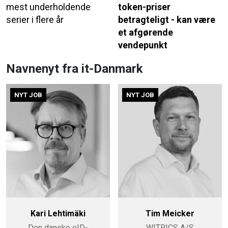
mest underholdende
token-priser
serier i flere år
betragteligt - kan være
et afgørende
vendepunkt
Navnenyt fra it-Danmark
NYT JOB
NYT JOB
Kari Lehtimäki
Tim Meicker
Den danske eID-
WITRICS A/S