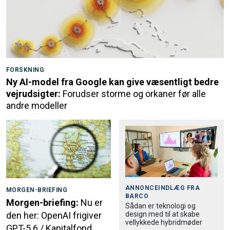
FORSKNING
Ny AI-model fra Google kan give væsentligt bedre
vejrudsigter:
Forudser storme og orkaner før alle
andre modeller
ANNONCEINDLÆG FRA
MORGEN-BRIEFING
BARCO
Morgen-briefing:
Nu er
Sådan er teknologi og
design med til at skabe
den her: OpenAI frigiver
vellykkede hybridmøder
GPT-5.6 / Kapitalfond