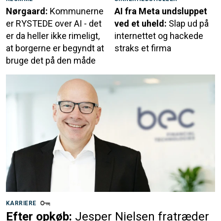
Nørgaard:
Kommunerne
AI fra Meta undsluppet
er RYSTEDE over AI - det
ved et uheld:
Slap ud på
er da heller ikke rimeligt,
internettet og hackede
at borgerne er begyndt at
straks et firma
bruge det på den måde
KARRIERE
Efter opkøb:
Jesper Nielsen fratræder